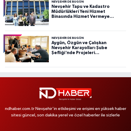
NEVŞEHIR DE BUGÜN
Nevşehir Tapu ve Kadastro
Müdürlükleri Yeni Hizmet
Binasında Hizmet Vermeye
Başladı
NEVŞEHIR DE BUGÜN
Aygün, Özgün ve Çalışkan
Nevşehir Karayolları Şube
Şefliği'nde Projeleri
Değerlendirdi
ndhaber.com.tr Nevşehir'in etkileşimi ve erişimi en yüksek haber
sitesi güncel, son dakika yerel ve özel haberler ile sizlerle