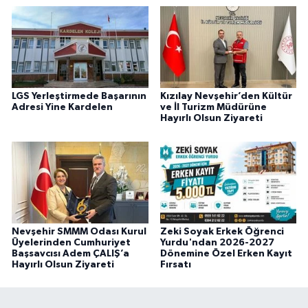
LGS Yerleştirmede Başarının
Kızılay Nevşehir’den Kültür
Adresi Yine Kardelen
ve İl Turizm Müdürüne
Hayırlı Olsun Ziyareti
Nevşehir SMMM Odası Kurul
Zeki Soyak Erkek Öğrenci
Üyelerinden Cumhuriyet
Yurdu'ndan 2026-2027
Başsavcısı Adem ÇALIŞ’a
Dönemine Özel Erken Kayıt
Hayırlı Olsun Ziyareti
Fırsatı