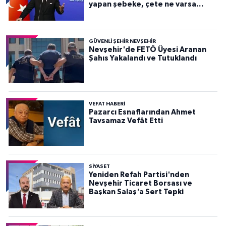
yapan şebeke, çete ne varsa
devletten söküp atacağız"
GÜVENLI ŞEHIR NEVŞEHIR
Nevşehir'de FETÖ Üyesi Aranan
Şahıs Yakalandı ve Tutuklandı
VEFAT HABERI
Pazarcı Esnaflarından Ahmet
Tavsamaz Vefât Etti
SIYASET
Yeniden Refah Partisi'nden
Nevşehir Ticaret Borsası ve
Başkan Salaş'a Sert Tepki