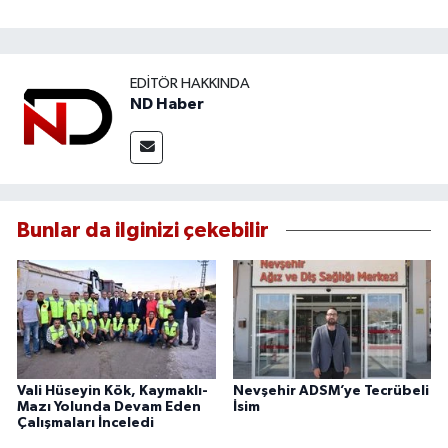
EDITÖR HAKKINDA
ND Haber
Bunlar da ilginizi çekebilir
Vali Hüseyin Kök, Kaymaklı-
Nevşehir ADSM’ye Tecrübeli
Mazı Yolunda Devam Eden
İsim
Çalışmaları İnceledi