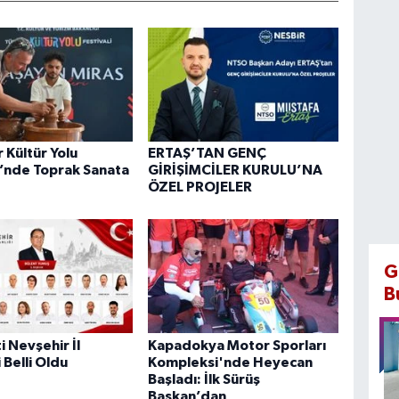
 Kültür Yolu
ERTAŞ’TAN GENÇ
i’nde Toprak Sanata
GİRİŞİMCİLER KURULU’NA
ÖZEL PROJELER
G
B
i Nevşehir İl
Kapadokya Motor Sporları
 Belli Oldu
Kompleksi'nde Heyecan
Başladı: İlk Sürüş
Başkan’dan