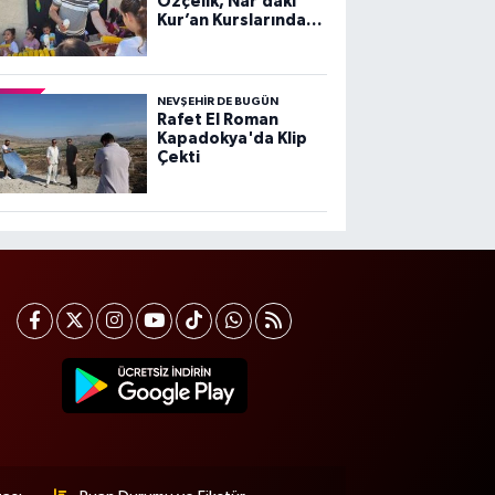
Özçelik, Nar’daki
Kur’an Kurslarında
Çocuklarla Buluştu
NEVŞEHIR DE BUGÜN
Rafet El Roman
Kapadokya'da Klip
Çekti