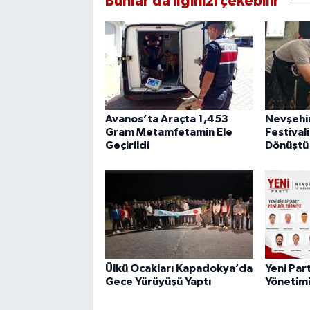
Bunlar da ilginizi çekebilir
Avanos’ta Araçta 1,453
Nevşehir
Gram Metamfetamin Ele
Festival
Geçirildi
Dönüştü
Ülkü Ocakları Kapadokya’da
Yeni Part
Gece Yürüyüşü Yaptı
Yönetimi