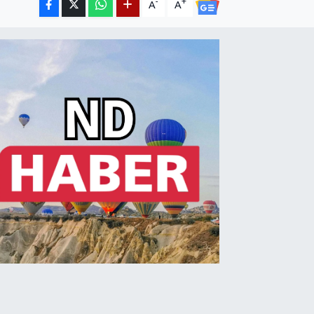
-
+
A
A