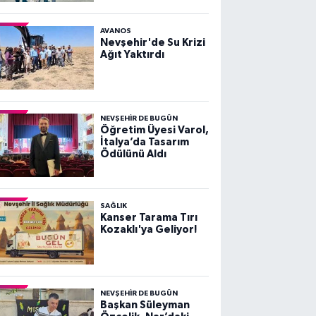
AVANOS
Nevşehir'de Su Krizi
Ağıt Yaktırdı
NEVŞEHIR DE BUGÜN
Öğretim Üyesi Varol,
İtalya’da Tasarım
Ödülünü Aldı
SAĞLIK
Kanser Tarama Tırı
Kozaklı'ya Geliyor!
NEVŞEHIR DE BUGÜN
Başkan Süleyman