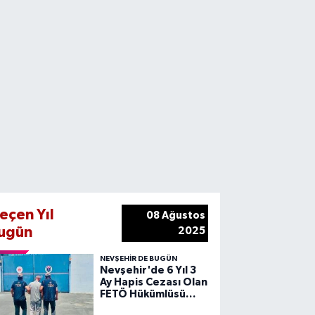
eçen Yıl
08 Ağustos
ugün
2025
NEVŞEHIR DE BUGÜN
Nevşehir'de 6 Yıl 3
Ay Hapis Cezası Olan
FETÖ Hükümlüsü
Yakalandı