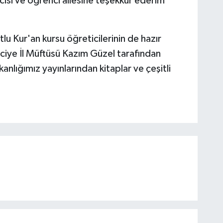
si ve öğrenci ailesine teşekkür ederim''
u Kur'an kursu öğreticilerinin de hazır
iye İl Müftüsü Kazım Güzel tarafından
kanlığımız yayınlarından kitaplar ve çeşitli