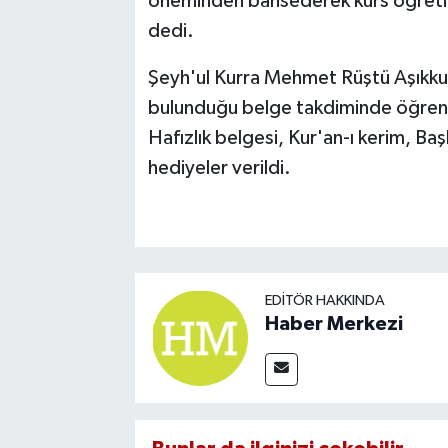
öneminden bahsederek kurs öğretici
dedi.
Şeyh'ul Kurra Mehmet Rüştü Aşıkkutl
bulunduğu belge takdiminde öğrenc
Hafızlık belgesi, Kur'an-ı kerim, Baş
hediyeler verildi.
EDITÖR HAKKINDA
Haber Merkezi