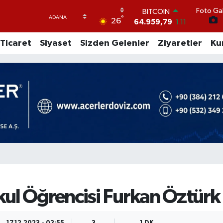
Foto Gal
DOLAR
°
26
47,7436
0.18
EURO
Ticaret
Siyaset
Sizden Gelenler
Ziyaretler
Ku
55,2510
0.32
STERLİN
64,4811
0.38
GRAM ALTIN
6660.55
0.03
BİST100
13.779
-14
BITCOIN
64.959,79
1.11
ul Öğrencisi Furkan Öztürk