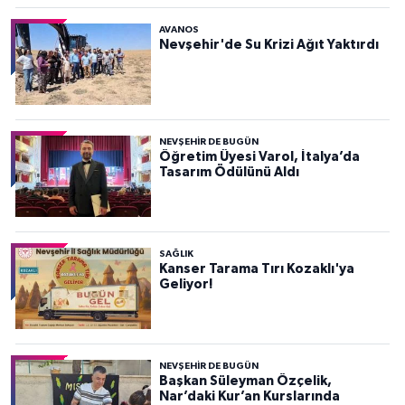
AVANOS
Nevşehir'de Su Krizi Ağıt Yaktırdı
NEVŞEHIR DE BUGÜN
Öğretim Üyesi Varol, İtalya’da
Tasarım Ödülünü Aldı
SAĞLIK
Kanser Tarama Tırı Kozaklı'ya
Geliyor!
NEVŞEHIR DE BUGÜN
Başkan Süleyman Özçelik,
Nar’daki Kur’an Kurslarında