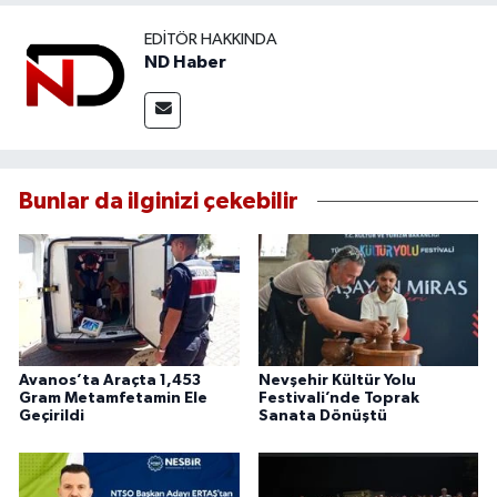
EDITÖR HAKKINDA
ND Haber
Bunlar da ilginizi çekebilir
Avanos’ta Araçta 1,453
Nevşehir Kültür Yolu
Gram Metamfetamin Ele
Festivali’nde Toprak
Geçirildi
Sanata Dönüştü