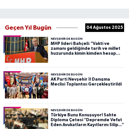
Geçen Yıl Bugün
04 Ağustos 2025
NEVŞEHIR DE BUGÜN
MHP lideri Bahçeli: "Vakti ve
zamanı geldiğinde tarih ve millet
huzurunda kimin kimden hesap
soracağını herkes görecekti
NEVŞEHIR DE BUGÜN
AK Parti Nevşehir İl Danışma
Meclisi Toplantısı Gerçekleştirildi
NEVŞEHIR DE BUGÜN
Türkiye Bunu Konuşuyor! Sahte
Diploma Çetesi "Depremde Vefat
Eden Avukatların Kayıtlarını Silip..."