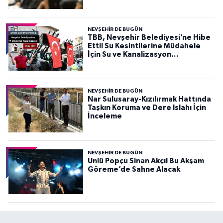
NEVŞEHIR DE BUGÜN
TBB, Nevşehir Belediyesi’ne Hibe
Etti! Su Kesintilerine Müdahele
İçin Su ve Kanalizasyon
Müdürlüğü’nde Kullanılacak
NEVŞEHIR DE BUGÜN
Nar Sulusaray-Kızılırmak Hattında
Taşkın Koruma ve Dere Islahı İçin
İnceleme
NEVŞEHIR DE BUGÜN
Ünlü Popçu Sinan Akçıl Bu Akşam
Göreme’de Sahne Alacak