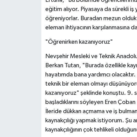
Ertuna, "Bu bölümde öğrencilerimi
eğitim alıyor. Piyasaya da sürekli i
öğreniyorlar. Buradan mezun oldukt
eleman ihtiyacının karşılanmasına d
"Öğrenirken kazanıyoruz"
Nevşehir Mesleki ve Teknik Anadolu 
Berkan Tutan, "Burada özellikle kay
hayatımda bana yardımcı olacaktır. 
teknik bir eleman olmayı düşünüyor
kazanıyoruz" şeklinde konuştu. 9. sı
başladıklarını söyleyen Eren Çoban 
İleride dükkan açmama ve iş bulmama
kaynakçılığı yapmak istiyorum. Şu a
kaynakçılığının çok tehlikeli olduğu