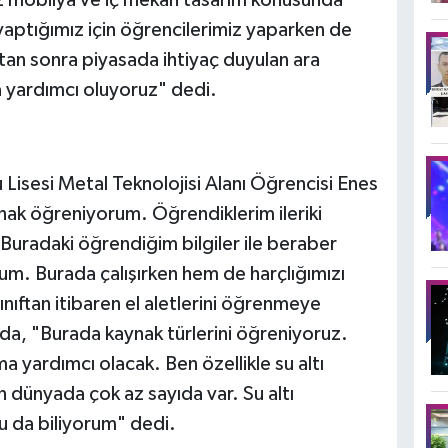
z mobilya ve iç mekan tasarım konusunda
ş yaptığımız için öğrencilerimiz yaparken de
an sonra piyasada ihtiyaç duyulan ara
a yardımcı oluyoruz" dedi.
Lisesi Metal Teknolojisi Alanı Öğrencisi Enes
nak öğreniyorum. Öğrendiklerim ileriki
Buradaki öğrendiğim bilgiler ile beraber
um. Burada çalışırken hem de harçlığımızı
nıftan itibaren el aletlerini öğrenmeye
da, "Burada kaynak türlerini öğreniyoruz.
 yardımcı olacak. Ben özellikle su altı
n dünyada çok az sayıda var. Su altı
nu da biliyorum" dedi.