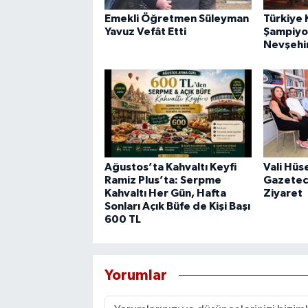
Emekli Öğretmen Süleyman
Türkiye 
Yavuz Vefât Etti
Şampiyon
Nevşehir
Ağustos’ta Kahvaltı Keyfi
Vali Hüs
Ramiz Plus’ta: Serpme
Gazetec
Kahvaltı Her Gün, Hafta
Ziyaret
Sonları Açık Büfe de Kişi Başı
600 TL
Yorumlar