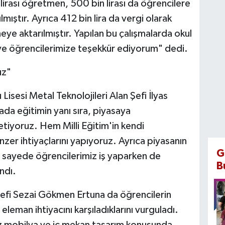
 lirası öğretmen, 500 bin lirası da öğrencilere
lmıştır. Ayrıca 412 bin lira da vergi olarak
neye aktarılmıştır. Yapılan bu çalışmalarda okul
 ve öğrencilerimize teşekkür ediyorum" dedi.
uz"
isesi Metal Teknolojileri Alan Şefi İlyas
ada eğitimin yanı sıra, piyasaya
tiyoruz. Hem Milli Eğitim'in kendi
zer ihtiyaçlarını yapıyoruz. Ayrıca piyasanın
G
 Bu sayede öğrencilerimiz iş yaparken de
B
ndı.
efi Sezai Gökmen Ertuna da öğrencilerin
eman ihtiyacını karşıladıklarını vurguladı.