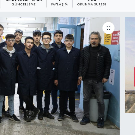
02.01.2024 - 15:43
1
2 DK
GÜNCELLEME
PAYLAŞIM
OKUNMA SÜRESI