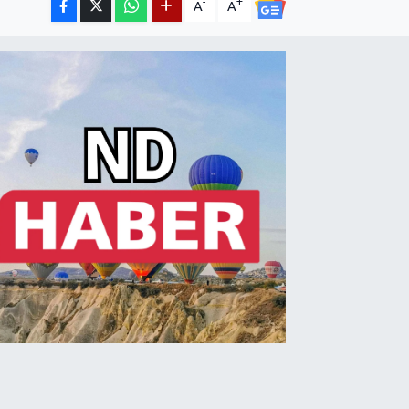
-
+
A
A