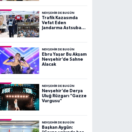
Etti
NEVŞEHIR DE BUGÜN
Trafik Kazasında
Vefat Eden
Jandarma Astsubay
Çavuş Berat
Karabodur İçin
Mevlid-i Şerif
Programı
NEVŞEHIR DE BUGÜN
Düzenlendi
Ebru Yaşar Bu Akşam
Nevşehir’de Sahne
Alacak
NEVŞEHIR DE BUGÜN
Nevşehir’de Derya
Uluğ Rüzgarı "Gazze
Vurgusu"
NEVŞEHIR DE BUGÜN
Başkan Aygün: