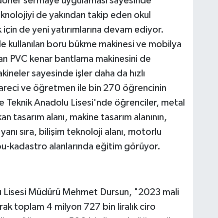
 döner sermaye uygulaması sayesinde
knolojiyi de yakından takip eden okul
k için de yeni yatırımlarına devam ediyor.
de kullanılan boru bükme makinesi ve mobilya
nılan PVC kenar bantlama makinesini de
kineler sayesinde işler daha da hızlı
areci ve öğretmen ile bin 270 öğrencinin
 Teknik Anadolu Lisesi'nde öğrenciler, metal
kan tasarım alanı, makine tasarım alanının,
 yanı sıra, bilişim teknoloji alanı, motorlu
tapu-kadastro alanlarında eğitim görüyor.
u Lisesi Müdürü Mehmet Dursun, "2023 mali
ak toplam 4 milyon 727 bin liralık ciro