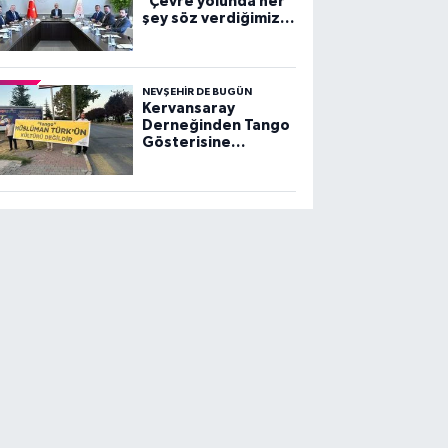
"Çevre yolunda her
şey söz verdiğimiz
gibi ilerliyor"
NEVŞEHIR DE BUGÜN
Kervansaray
Derneğinden Tango
Gösterisine
Protesto