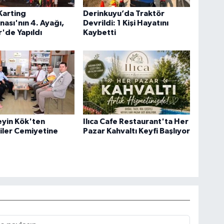
Karting
Derinkuyu’da Traktör
ası'nın 4. Ayağı,
Devrildi: 1 Kişi Hayatını
'de Yapıldı
Kaybetti
eyin Kök'ten
Ilıca Cafe Restaurant'ta Her
iler Cemiyetine
Pazar Kahvaltı Keyfi Başlıyor