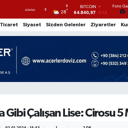
Foto Gal
DOLAR
°
28
47,7436
0.18
EURO
Ticaret
Siyaset
Sizden Gelenler
Ziyaretler
Ku
55,2510
0.32
STERLİN
64,4811
0.38
GRAM ALTIN
6660.55
0
BİST100
13.779
-14
BITCOIN
64.840,97
-0.15
 Gibi Çalışan Lise: Cirosu 5 