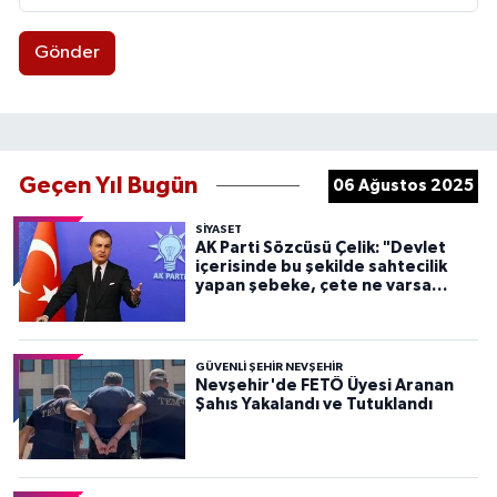
Gönder
Geçen Yıl Bugün
06 Ağustos 2025
SIYASET
AK Parti Sözcüsü Çelik: "Devlet
içerisinde bu şekilde sahtecilik
yapan şebeke, çete ne varsa
devletten söküp atacağız"
GÜVENLI ŞEHIR NEVŞEHIR
Nevşehir'de FETÖ Üyesi Aranan
Şahıs Yakalandı ve Tutuklandı