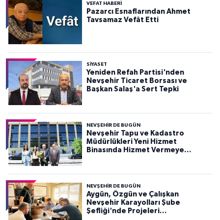
VEFAT HABERI
Pazarcı Esnaflarından Ahmet
Tavsamaz Vefât Etti
SIYASET
Yeniden Refah Partisi'nden
Nevşehir Ticaret Borsası ve
Başkan Salaş'a Sert Tepki
NEVŞEHIR DE BUGÜN
Nevşehir Tapu ve Kadastro
Müdürlükleri Yeni Hizmet
Binasında Hizmet Vermeye
Başladı
NEVŞEHIR DE BUGÜN
Aygün, Özgün ve Çalışkan
Nevşehir Karayolları Şube
Şefliği'nde Projeleri
Değerlendirdi