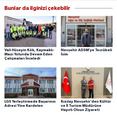
Bunlar da ilginizi çekebilir
Vali Hüseyin Kök, Kaymaklı-
Nevşehir ADSM’ye Tecrübeli
Mazı Yolunda Devam Eden
İsim
Çalışmaları İnceledi
LGS Yerleştirmede Başarının
Kızılay Nevşehir’den Kültür
Adresi Yine Kardelen
ve İl Turizm Müdürüne
Hayırlı Olsun Ziyareti