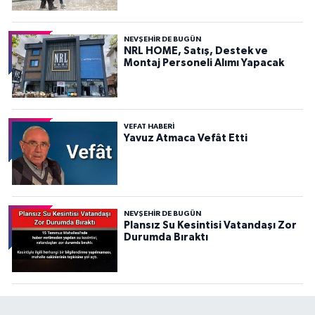
NEVŞEHIR DE BUGÜN
NRL HOME, Satış, Destek ve
Montaj Personeli Alımı Yapacak
VEFAT HABERI
Yavuz Atmaca Vefât Etti
NEVŞEHIR DE BUGÜN
Plansız Su Kesintisi Vatandaşı Zor
Durumda Bıraktı