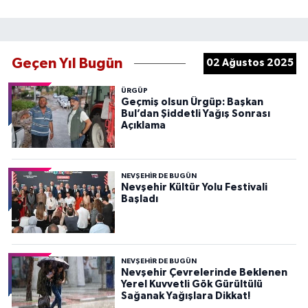
Geçen Yıl Bugün
02 Ağustos 2025
ÜRGÜP
Geçmiş olsun Ürgüp: Başkan
Bul’dan Şiddetli Yağış Sonrası
Açıklama
NEVŞEHIR DE BUGÜN
Nevşehir Kültür Yolu Festivali
Başladı
NEVŞEHIR DE BUGÜN
Nevşehir Çevrelerinde Beklenen
Yerel Kuvvetli Gök Gürültülü
Sağanak Yağışlara Dikkat!