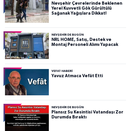
Nevşehir Çevrelerinde Beklenen
Yerel Kuvvetli Gök Gürültülü
Sağanak Yağışlara Dikkat!
NEVŞEHIR DE BUGÜN
NRL HOME, Satış, Destek ve
Montaj Personeli Alımı Yapacak
VEFAT HABERI
Yavuz Atmaca Vefât Etti
NEVŞEHIR DE BUGÜN
Plansız Su Kesintisi Vatandaşı Zor
Durumda Bıraktı