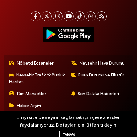
Nöbetçi Eczaneler
Nevşehir Hava Durumu
Nevşehir Trafik Yoğunluk
Puan Durumu ve Fikstür
Haritası
Tüm Manşetler
Son Dakika Haberleri
Haber Arşivi
En iyi site deneyimi sağlamak için çerezlerden
faydalanıyoruz. Detaylar için lütfen tıklayın.
Haber Yazılımı:
TE Bilişim
TAMAM