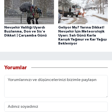
Nevşehir Valiliği Uyardı
Geliyor Mu? Yarına Dikkat!
Buzlanma, Don ve Sis'e
Nevşehir İçin Meteorolojik
Dikkat | Çarşamba Günü
Uyarı: Salı Günü Karla
Karışık Yağmur ve Kar Yağışı
Bekleniyor
Yorumlar