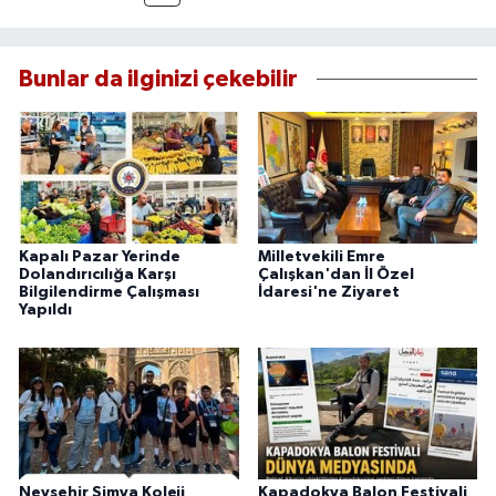
Bunlar da ilginizi çekebilir
Kapalı Pazar Yerinde
Milletvekili Emre
Dolandırıcılığa Karşı
Çalışkan'dan İl Özel
Bilgilendirme Çalışması
İdaresi'ne Ziyaret
Yapıldı
Nevşehir Simya Koleji
Kapadokya Balon Festivali