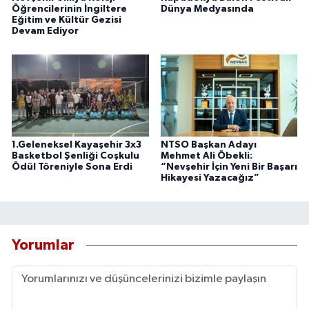
Öğrencilerinin İngiltere
Dünya Medyasında
Eğitim ve Kültür Gezisi
Devam Ediyor
1.Geleneksel Kayaşehir 3x3
NTSO Başkan Adayı
Basketbol Şenliği Coşkulu
Mehmet Ali Öbekli:
Ödül Töreniyle Sona Erdi
“Nevşehir İçin Yeni Bir Başarı
Hikayesi Yazacağız”
Yorumlar