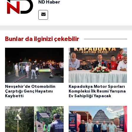
ND Haber
Bunlar da ilginizi çekebilir
Nevşehir’de Otomobilin
Kapadokya Motor Sporları
Çarptığı Genç Hayatını
Kompleksi İlk Resmi Yarışına
Kaybetti
Ev Sahipliği Yapacak