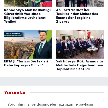
Kapadokya Alan Başkanlığı,
AK Parti Merkez İlçe
Güvercinlik Vadisinde
Teşkilatından Mukaddes
Bilgilendirme Levhalarını
Emanetler Sergisine
Yeniledi
Ziyaret
ERTAŞ: "Turizm Destekleri
Vali Hüseyin Kök, Avanos'ta
Daha Kapsayıcı Olmalı"
Muhtarlarla Değerlendirme
Toplantısına Katıldı
Yorumlar