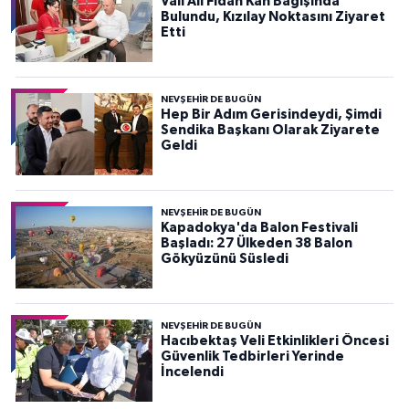
Vali Ali Fidan Kan Bağışında
Bulundu, Kızılay Noktasını Ziyaret
Etti
NEVŞEHIR DE BUGÜN
Hep Bir Adım Gerisindeydi, Şimdi
Sendika Başkanı Olarak Ziyarete
Geldi
NEVŞEHIR DE BUGÜN
Kapadokya'da Balon Festivali
Başladı: 27 Ülkeden 38 Balon
Gökyüzünü Süsledi
NEVŞEHIR DE BUGÜN
Hacıbektaş Veli Etkinlikleri Öncesi
Güvenlik Tedbirleri Yerinde
İncelendi