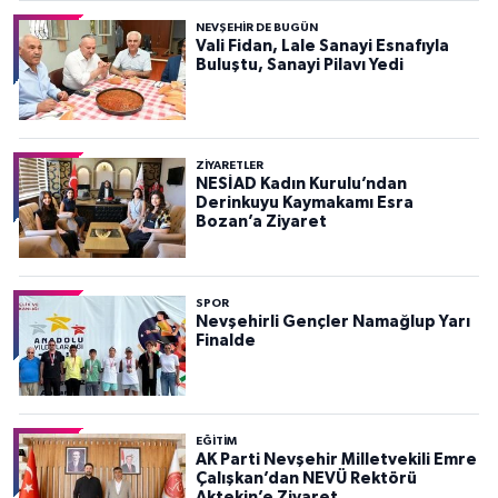
NEVŞEHIR DE BUGÜN
Vali Fidan, Lale Sanayi Esnafıyla
Buluştu, Sanayi Pilavı Yedi
ZIYARETLER
NESİAD Kadın Kurulu’ndan
Derinkuyu Kaymakamı Esra
Bozan’a Ziyaret
SPOR
Nevşehirli Gençler Namağlup Yarı
Finalde
EĞITIM
AK Parti Nevşehir Milletvekili Emre
Çalışkan’dan NEVÜ Rektörü
Aktekin’e Ziyaret