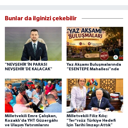
Bunlar da ilginizi çekebilir
"NEVŞEHİR'İN PARASI
Yaz Akşamı Buluşmalarında
NEVŞEHİR'DE KALACAK"
“ESENTEPE Mahallesi”nde
Milletvekili Emre Çalışkan,
Milletvekili Filiz Kılıç:
Kozaklı’da YHT Güzergâhı
"Ter*rsüz Türkiye Hedefi
ve Ulaşım Yatırımlarını
İçin Tarihi İmzayı Attık"