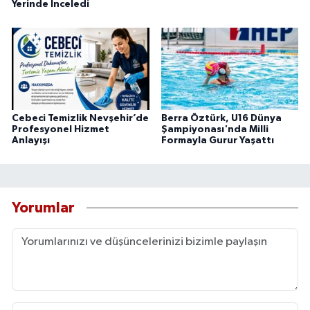
Yerinde İnceledi
Cebeci Temizlik Nevşehir’de
Berra Öztürk, U16 Dünya
Profesyonel Hizmet
Şampiyonası'nda Milli
Anlayışı
Formayla Gurur Yaşattı
Yorumlar