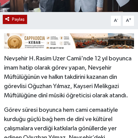
Paylaş
-
+
A
A
Nevşehir H.Rasim Uzer Camii'nde 12 yıl boyunca
imam hatip olarak görev yapan, Nevşehir
Müftülüğünün ve halkın takdirini kazanan din
görevlisi Oğuzhan Yılmaz, Kayseri Melikgazi
Müftülüğüne dinî mûsiki öğreticisi olarak atandı.
Görev süresi boyunca hem cami cemaatiyle
kurduğu güçlü bağ hem de dinî ve kültürel
çalışmalara verdiği katkılarla gönüllerde yer
edinen Oğuzhan Yılmaz, Nevşehir’deki