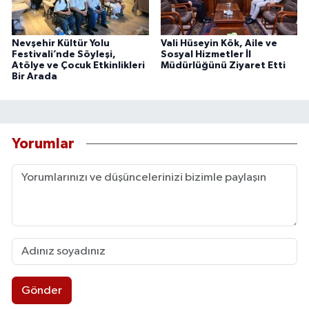
Nevşehir Kültür Yolu
Vali Hüseyin Kök, Aile ve
Festivali’nde Söyleşi,
Sosyal Hizmetler İl
Atölye ve Çocuk Etkinlikleri
Müdürlüğünü Ziyaret Etti
Bir Arada
Yorumlar
Gönder