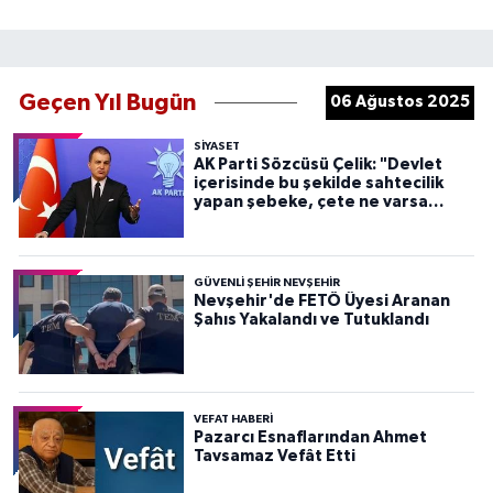
Geçen Yıl Bugün
06 Ağustos 2025
SIYASET
AK Parti Sözcüsü Çelik: "Devlet
içerisinde bu şekilde sahtecilik
yapan şebeke, çete ne varsa
devletten söküp atacağız"
GÜVENLI ŞEHIR NEVŞEHIR
Nevşehir'de FETÖ Üyesi Aranan
Şahıs Yakalandı ve Tutuklandı
VEFAT HABERI
Pazarcı Esnaflarından Ahmet
Tavsamaz Vefât Etti