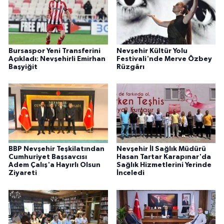
Bursaspor Yeni Transferini
Nevşehir Kültür Yolu
Açıkladı: Nevşehirli Emirhan
Festivali'nde Merve Özbey
Başyiğit
Rüzgârı
BBP Nevşehir Teşkilatından
Nevşehir İl Sağlık Müdürü
Cumhuriyet Başsavcısı
Hasan Tartar Karapınar'da
Adem Çalış'a Hayırlı Olsun
Sağlık Hizmetlerini Yerinde
Ziyareti
İnceledi