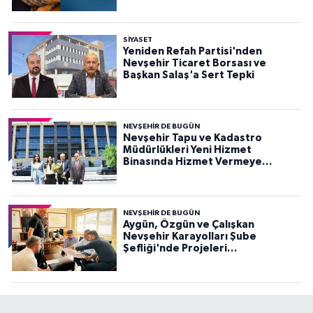
SIYASET
Yeniden Refah Partisi'nden
Nevşehir Ticaret Borsası ve
Başkan Salaş'a Sert Tepki
NEVŞEHIR DE BUGÜN
Nevşehir Tapu ve Kadastro
Müdürlükleri Yeni Hizmet
Binasında Hizmet Vermeye
Başladı
NEVŞEHIR DE BUGÜN
Aygün, Özgün ve Çalışkan
Nevşehir Karayolları Şube
Şefliği'nde Projeleri
Değerlendirdi