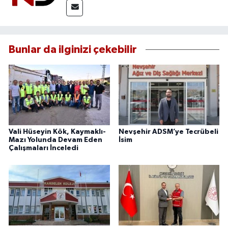
Bunlar da ilginizi çekebilir
Vali Hüseyin Kök, Kaymaklı-
Nevşehir ADSM’ye Tecrübeli
Mazı Yolunda Devam Eden
İsim
Çalışmaları İnceledi