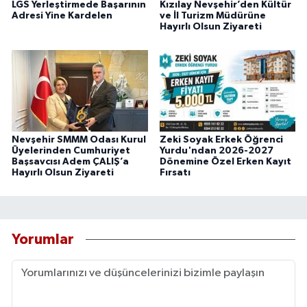
LGS Yerleştirmede Başarının
Kızılay Nevşehir’den Kültür
Adresi Yine Kardelen
ve İl Turizm Müdürüne
Hayırlı Olsun Ziyareti
Nevşehir SMMM Odası Kurul
Zeki Soyak Erkek Öğrenci
Üyelerinden Cumhuriyet
Yurdu'ndan 2026-2027
Başsavcısı Adem ÇALIŞ’a
Dönemine Özel Erken Kayıt
Hayırlı Olsun Ziyareti
Fırsatı
Yorumlar