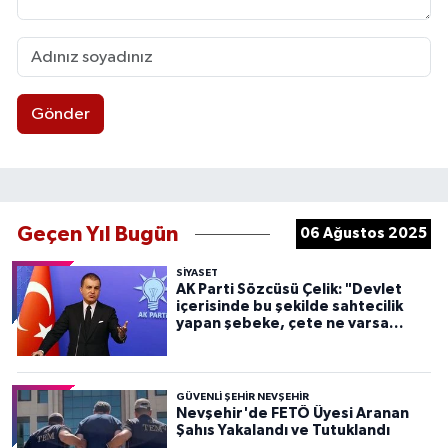
Gönder
Geçen Yıl Bugün
06 Ağustos 2025
SIYASET
AK Parti Sözcüsü Çelik: "Devlet
içerisinde bu şekilde sahtecilik
yapan şebeke, çete ne varsa
devletten söküp atacağız"
GÜVENLI ŞEHIR NEVŞEHIR
Nevşehir'de FETÖ Üyesi Aranan
Şahıs Yakalandı ve Tutuklandı