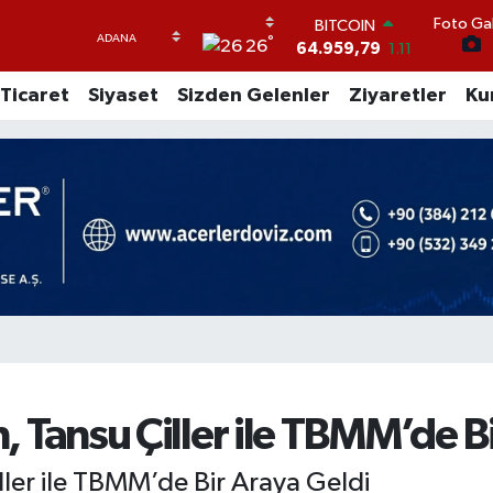
Foto Gal
DOLAR
°
26
47,7436
0.18
EURO
Ticaret
Siyaset
Sizden Gelenler
Ziyaretler
Ku
55,2510
0.32
STERLİN
64,4811
0.38
GRAM ALTIN
6660.55
0.03
BİST100
13.779
-14
BITCOIN
64.959,79
1.11
n, Tansu Çiller ile TBMM’de B
iller ile TBMM’de Bir Araya Geldi