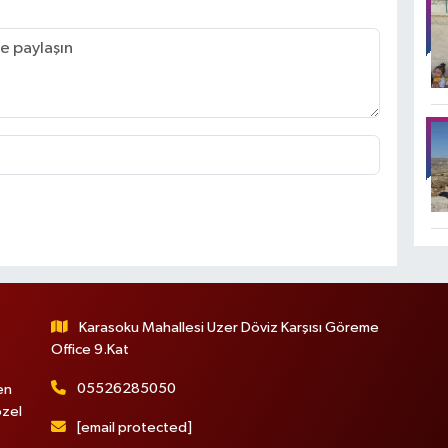
Karasoku Mahallesi Uzer Döviz Karşısı Göreme
Office 9.Kat
05526285050
en
özel
[email protected]