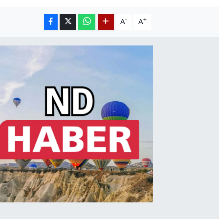
-
+
A
A