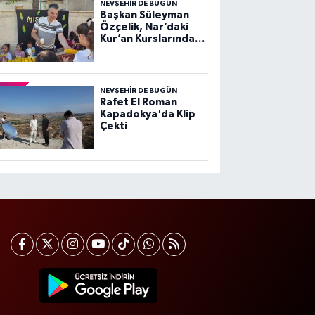
NEVŞEHIR DE BUGÜN
Başkan Süleyman
Özçelik, Nar’daki
Kur’an Kurslarında
Çocuklarla Buluştu
NEVŞEHIR DE BUGÜN
Rafet El Roman
Kapadokya'da Klip
Çekti