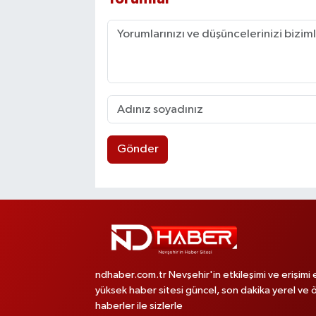
Gönder
ndhaber.com.tr Nevşehir'in etkileşimi ve erişimi 
yüksek haber sitesi güncel, son dakika yerel ve 
haberler ile sizlerle