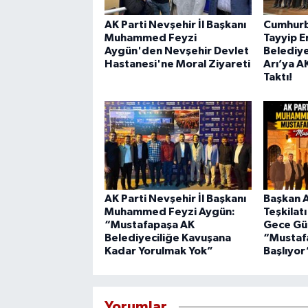
AK Parti Nevşehir İl Başkanı
Cumhurb
Muhammed Feyzi
Tayyip E
Aygün'den Nevşehir Devlet
Belediye
Hastanesi'ne Moral Ziyareti
Arı’ya A
Taktı!
AK Parti Nevşehir İl Başkanı
Başkan A
Muhammed Feyzi Aygün:
Teşkilat
“Mustafapaşa AK
Gece Gü
Belediyeciliğe Kavuşana
“Mustaf
Kadar Yorulmak Yok”
Başlıyor
Yorumlar