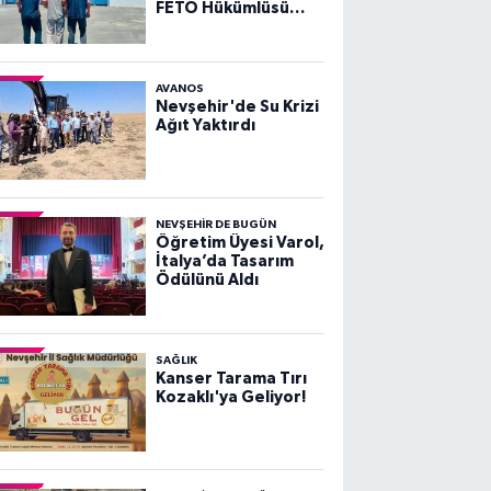
FETÖ Hükümlüsü
Yakalandı
AVANOS
Nevşehir'de Su Krizi
Ağıt Yaktırdı
NEVŞEHIR DE BUGÜN
Öğretim Üyesi Varol,
İtalya’da Tasarım
Ödülünü Aldı
SAĞLIK
Kanser Tarama Tırı
Kozaklı'ya Geliyor!