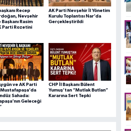
aşkanı Recep
AK Parti Nevşehir İl Yönetim
rdoğan, Nevşehir
Kurulu Toplantısı Nar’da
 Başkanı Rasim
Gerçekleştirildi
K Parti Rozetini
ygün ve AK Parti
CHP İl Başkanı Bülent
ı Mustafapaşa’da
Yumuş’tan “Mutlak Butlan”
ndüz Sahada:
Kararına Sert Tepki
apaşa’nın Geleceği
”