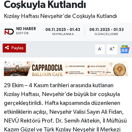
Coşkuyla Kutlandı
Kızılay Haftası Nevşehir’de Coşkuyla Kutlandı
ND HABER
06.11.2025 - 01:43
06.11.2025 - 01:53
EDITÖR
YAYINLANMA
GÜNCELLEME
Paylaş
-
+
A
A
29 Ekim – 4 Kasım tarihleri arasında kutlanan
Kızılay Haftası, Nevşehir’de büyük bir coşkuyla
gerçekleştirildi. Hafta kapsamında düzenlenen
etkinliklerin açılışı, Nevşehir Valisi Sayın Ali Fidan,
NEVÜ Rektörü Prof. Dr. Semih Aktekin, İl Müftüsü
Kazım Güzel ve Türk Kızılay Nevşehir İl Merkezi