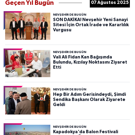
Geçen Yıl Bugün
07 Ağustos 2025
NEVŞEHIR DE BUGÜN
SON DAKİKA! Nevşehir Yeni Sanayi
Sitesi İçin Ortak İrade ve Kararlılık
Vurgusu
NEVŞEHIR DE BUGÜN
Vali Ali Fidan Kan Bağışında
Bulundu, Kızılay Noktasını Ziyaret
Etti
NEVŞEHIR DE BUGÜN
Hep Bir Adım Gerisindeydi, Şimdi
Sendika Başkanı Olarak Ziyarete
Geldi
NEVŞEHIR DE BUGÜN
Kapadokya'da Balon Festivali