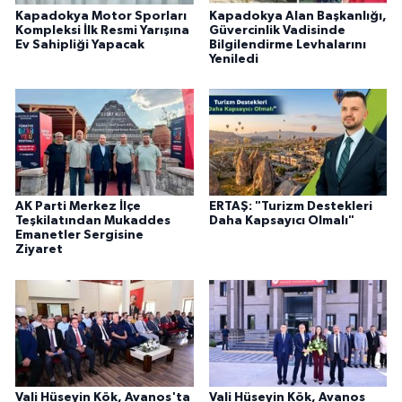
Kapadokya Motor Sporları
Kapadokya Alan Başkanlığı,
Kompleksi İlk Resmi Yarışına
Güvercinlik Vadisinde
Ev Sahipliği Yapacak
Bilgilendirme Levhalarını
Yeniledi
AK Parti Merkez İlçe
ERTAŞ: "Turizm Destekleri
Teşkilatından Mukaddes
Daha Kapsayıcı Olmalı"
Emanetler Sergisine
Ziyaret
Vali Hüseyin Kök, Avanos'ta
Vali Hüseyin Kök, Avanos