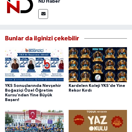
ND Haber
Bunlar da ilginizi çekebilir
YKS Sonuçlarında Nevşehir
Kardelen Koleji YKS’de Yine
Boğaziçi Özel Öğretim
Rekor Kırdı
Kursu’ndan Yine Büyük
Başarı!