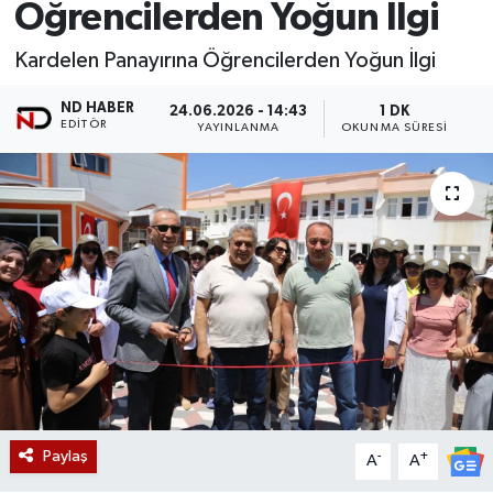
Öğrencilerden Yoğun İlgi
Kardelen Panayırına Öğrencilerden Yoğun İlgi
ND HABER
24.06.2026 - 14:43
1 DK
EDITÖR
YAYINLANMA
OKUNMA SÜRESI
Paylaş
-
+
A
A