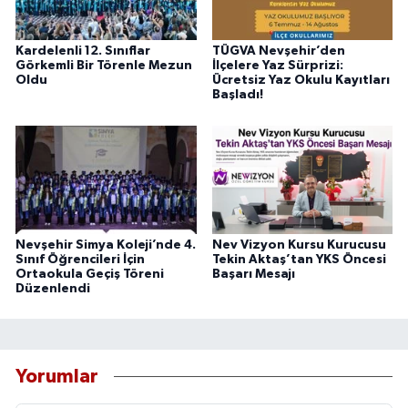
Kardelenli 12. Sınıflar
TÜGVA Nevşehir’den
Görkemli Bir Törenle Mezun
İlçelere Yaz Sürprizi:
Oldu
Ücretsiz Yaz Okulu Kayıtları
Başladı!
Nevşehir Simya Koleji’nde 4.
Nev Vizyon Kursu Kurucusu
Sınıf Öğrencileri İçin
Tekin Aktaş’tan YKS Öncesi
Ortaokula Geçiş Töreni
Başarı Mesajı
Düzenlendi
Yorumlar