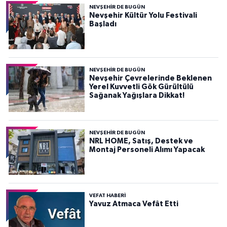
NEVŞEHIR DE BUGÜN
Nevşehir Kültür Yolu Festivali
Başladı
NEVŞEHIR DE BUGÜN
Nevşehir Çevrelerinde Beklenen
Yerel Kuvvetli Gök Gürültülü
Sağanak Yağışlara Dikkat!
NEVŞEHIR DE BUGÜN
NRL HOME, Satış, Destek ve
Montaj Personeli Alımı Yapacak
VEFAT HABERI
Yavuz Atmaca Vefât Etti