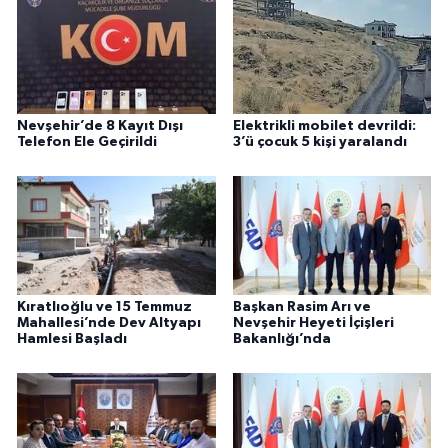
Nevşehir’de 8 Kayıt Dışı
Elektrikli mobilet devrildi:
Telefon Ele Geçirildi
3’ü çocuk 5 kişi yaralandı
Kıratlıoğlu ve 15 Temmuz
Başkan Rasim Arı ve
Mahallesi’nde Dev Altyapı
Nevşehir Heyeti İçişleri
Hamlesi Başladı
Bakanlığı’nda