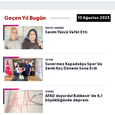
Geçen Yıl Bugün
10 Ağustos 2025
VEFAT HABERI
Sevim Yüncü Vefât Etti
SPOR
Suvermez Kapadokya Spor’da
Şevki Koç Dönemi Sona Erdi
GENEL
AFAD duyurdu! Balıkesir'de 6,1
büyüklüğünde deprem