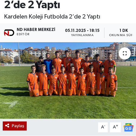
2‘de 2 Yaptı
Kardelen Koleji Futbolda 2‘de 2 Yaptı
ND HABER MERKEZI
05.11.2025 - 18:15
1 DK
EDITÖR
YAYINLANMA
OKUNMA SÜRE
Paylaş
-
+
A
A