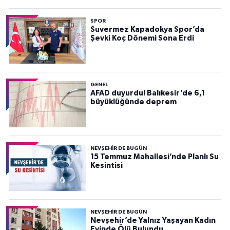
SPOR
Suvermez Kapadokya Spor’da
Şevki Koç Dönemi Sona Erdi
GENEL
AFAD duyurdu! Balıkesir'de 6,1
büyüklüğünde deprem
NEVŞEHIR DE BUGÜN
15 Temmuz Mahallesi’nde Planlı Su
Kesintisi
NEVŞEHIR DE BUGÜN
Nevşehir’de Yalnız Yaşayan Kadın
Evinde Ölü Bulundu