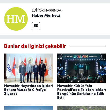
EDITÖR HAKKINDA
Haber Merkezi
Bunlar da ilginizi çekebilir
Nevşehir Heyetinden İçişleri
Nevşehir Kültür Yolu
Bakanı Mustafa Çiftçi’ye
Festivali’nde Telefon Işıkları
Ziyaret
Bengü’nün Şarkılarına Eşlik
Etti