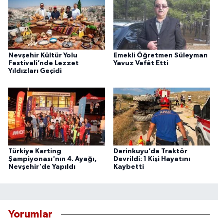
Nevşehir Kültür Yolu
Emekli Öğretmen Süleyman
Festivali’nde Lezzet
Yavuz Vefât Etti
Yıldızları Geçidi
Türkiye Karting
Derinkuyu’da Traktör
Şampiyonası'nın 4. Ayağı,
Devrildi: 1 Kişi Hayatını
Nevşehir'de Yapıldı
Kaybetti
Yorumlar