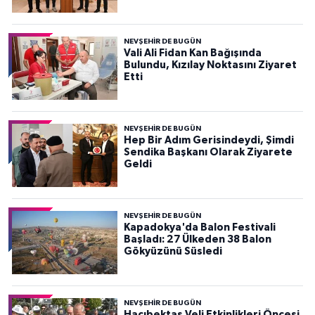
NEVŞEHIR DE BUGÜN
Vali Ali Fidan Kan Bağışında
Bulundu, Kızılay Noktasını Ziyaret
Etti
NEVŞEHIR DE BUGÜN
Hep Bir Adım Gerisindeydi, Şimdi
Sendika Başkanı Olarak Ziyarete
Geldi
NEVŞEHIR DE BUGÜN
Kapadokya'da Balon Festivali
Başladı: 27 Ülkeden 38 Balon
Gökyüzünü Süsledi
NEVŞEHIR DE BUGÜN
Hacıbektaş Veli Etkinlikleri Öncesi