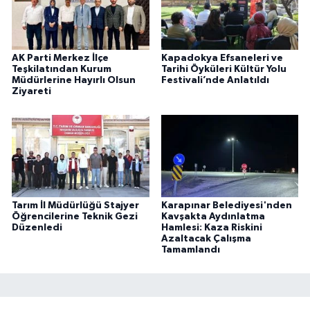
AK Parti Merkez İlçe
Kapadokya Efsaneleri ve
Teşkilatından Kurum
Tarihi Öyküleri Kültür Yolu
Müdürlerine Hayırlı Olsun
Festivali’nde Anlatıldı
Ziyareti
Tarım İl Müdürlüğü Stajyer
Karapınar Belediyesi'nden
Öğrencilerine Teknik Gezi
Kavşakta Aydınlatma
Düzenledi
Hamlesi: Kaza Riskini
Azaltacak Çalışma
Tamamlandı