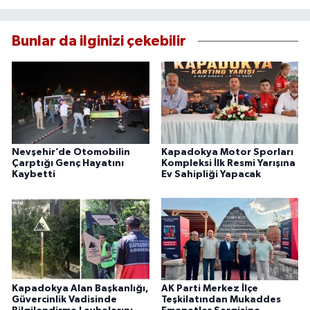
Bunlar da ilginizi çekebilir
Nevşehir’de Otomobilin
Kapadokya Motor Sporları
Çarptığı Genç Hayatını
Kompleksi İlk Resmi Yarışına
Kaybetti
Ev Sahipliği Yapacak
Kapadokya Alan Başkanlığı,
AK Parti Merkez İlçe
Güvercinlik Vadisinde
Teşkilatından Mukaddes