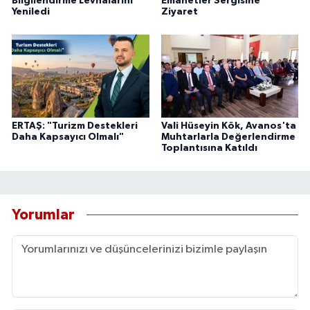
Bilgilendirme Levhalarını
Emanetler Sergisine
Yeniledi
Ziyaret
ERTAŞ: "Turizm Destekleri
Vali Hüseyin Kök, Avanos'ta
Daha Kapsayıcı Olmalı"
Muhtarlarla Değerlendirme
Toplantısına Katıldı
Yorumlar