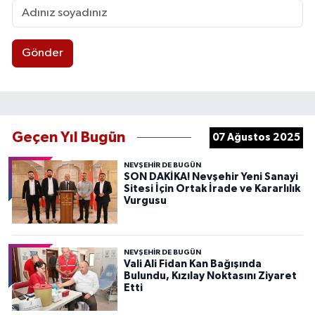
Gönder
Geçen Yıl Bugün
07 Ağustos 2025
NEVŞEHIR DE BUGÜN
SON DAKİKA! Nevşehir Yeni Sanayi
Sitesi İçin Ortak İrade ve Kararlılık
Vurgusu
NEVŞEHIR DE BUGÜN
Vali Ali Fidan Kan Bağışında
Bulundu, Kızılay Noktasını Ziyaret
Etti