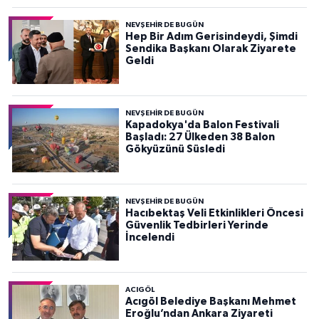
NEVŞEHIR DE BUGÜN
Hep Bir Adım Gerisindeydi, Şimdi
Sendika Başkanı Olarak Ziyarete
Geldi
NEVŞEHIR DE BUGÜN
Kapadokya'da Balon Festivali
Başladı: 27 Ülkeden 38 Balon
Gökyüzünü Süsledi
NEVŞEHIR DE BUGÜN
Hacıbektaş Veli Etkinlikleri Öncesi
Güvenlik Tedbirleri Yerinde
İncelendi
ACIGÖL
Acıgöl Belediye Başkanı Mehmet
Eroğlu’ndan Ankara Ziyareti