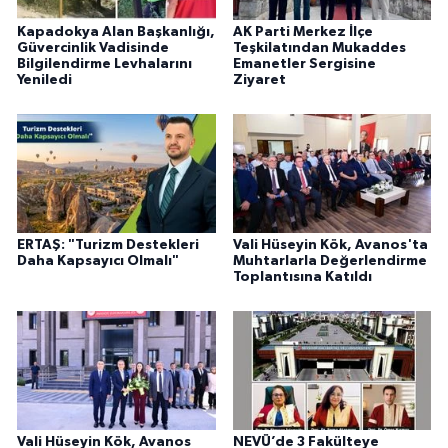
Kapadokya Alan Başkanlığı,
AK Parti Merkez İlçe
Güvercinlik Vadisinde
Teşkilatından Mukaddes
Bilgilendirme Levhalarını
Emanetler Sergisine
Yeniledi
Ziyaret
ERTAŞ: "Turizm Destekleri
Vali Hüseyin Kök, Avanos'ta
Daha Kapsayıcı Olmalı"
Muhtarlarla Değerlendirme
Toplantısına Katıldı
Vali Hüseyin Kök, Avanos
NEVÜ’de 3 Fakülteye