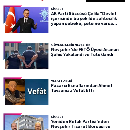
SIYASET
AK Parti Sözcüsü Çelik: "Devlet
içerisinde bu şekilde sahtecilik
yapan şebeke, çete ne varsa
devletten söküp atacağız"
GÜVENLI ŞEHIR NEVŞEHIR
Nevşehir'de FETÖ Üyesi Aranan
Şahıs Yakalandı ve Tutuklandı
VEFAT HABERI
Pazarcı Esnaflarından Ahmet
Tavsamaz Vefât Etti
SIYASET
Yeniden Refah Partisi'nden
Nevşehir Ticaret Borsası ve