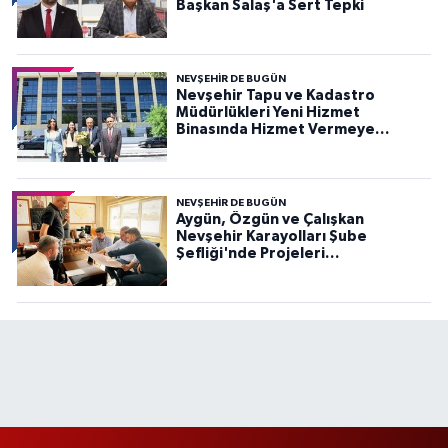
Başkan Salaş'a Sert Tepki
NEVŞEHIR DE BUGÜN
Nevşehir Tapu ve Kadastro
Müdürlükleri Yeni Hizmet
Binasında Hizmet Vermeye
Başladı
NEVŞEHIR DE BUGÜN
Aygün, Özgün ve Çalışkan
Nevşehir Karayolları Şube
Şefliği'nde Projeleri
Değerlendirdi