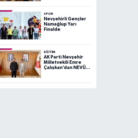
Bozan’a Ziyaret
SPOR
Nevşehirli Gençler
Namağlup Yarı
Finalde
EĞITIM
AK Parti Nevşehir
Milletvekili Emre
Çalışkan’dan NEVÜ
Rektörü Aktekin’e
Ziyaret