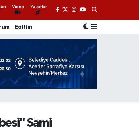
eri
Video
Yazarlar
rum
Eğitim
ubesi" Sami