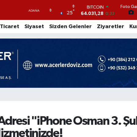
Foto Gal
DOLAR
°
25
47,5452
-0.01
EURO
Ticaret
Siyaset
Sizden Gelenler
Ziyaretler
Ku
54,8942
0.19
STERLİN
64,0425
0.17
GRAM ALTIN
6249.61
0.85
BİST100
13.688
207
BITCOIN
64.031,28
0.33
r Adresi "iPhone Osman 3. Ş
Hizmetinizde!