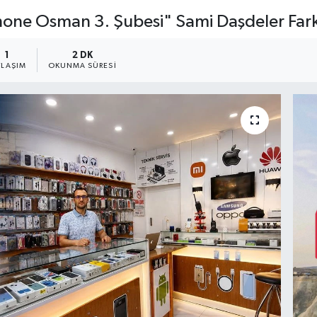
iPhone Osman 3. Şubesi" Sami Daşdeler Far
1
2 DK
YLAŞIM
OKUNMA SÜRESI