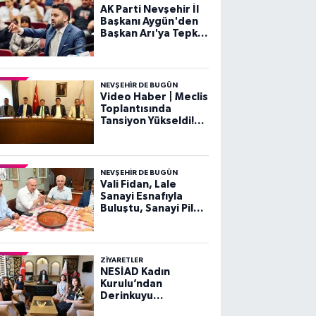
AK Parti Nevşehir İl
Başkanı Aygün'den
Başkan Arı'ya Tepki:
"Nezaketsiz Dili
Kabul Etmiyoruz"
NEVŞEHIR DE BUGÜN
Video Haber | Meclis
Toplantısında
Tansiyon Yükseldi!
Gergin Dakikalar
NEVŞEHIR DE BUGÜN
Vali Fidan, Lale
Sanayi Esnafıyla
Buluştu, Sanayi Pilavı
Yedi
ZIYARETLER
NESİAD Kadın
Kurulu’ndan
Derinkuyu
Kaymakamı Esra