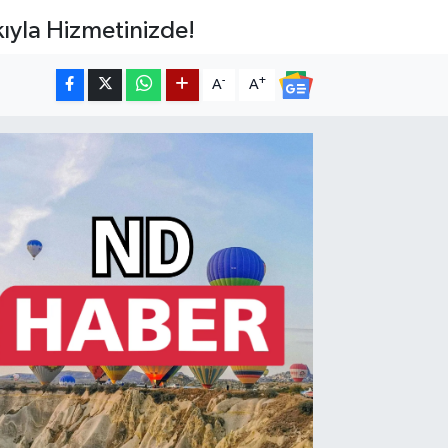
kıyla Hizmetinizde!
-
+
A
A