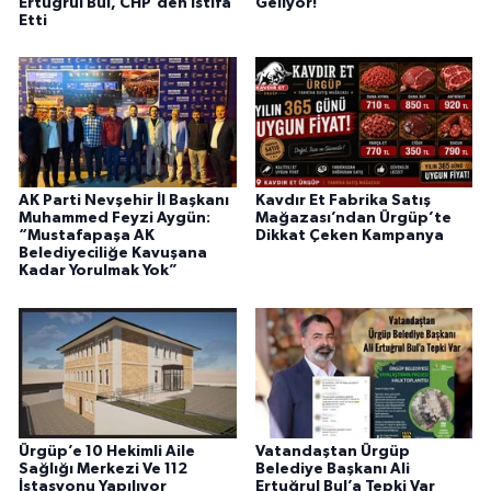
Ertuğrul Bul, CHP'den İstifa
Geliyor!
Etti
AK Parti Nevşehir İl Başkanı
Kavdır Et Fabrika Satış
Muhammed Feyzi Aygün:
Mağazası’ndan Ürgüp’te
“Mustafapaşa AK
Dikkat Çeken Kampanya
Belediyeciliğe Kavuşana
Kadar Yorulmak Yok”
Ürgüp’e 10 Hekimli Aile
Vatandaştan Ürgüp
Sağlığı Merkezi Ve 112
Belediye Başkanı Ali
İstasyonu Yapılıyor
Ertuğrul Bul’a Tepki Var