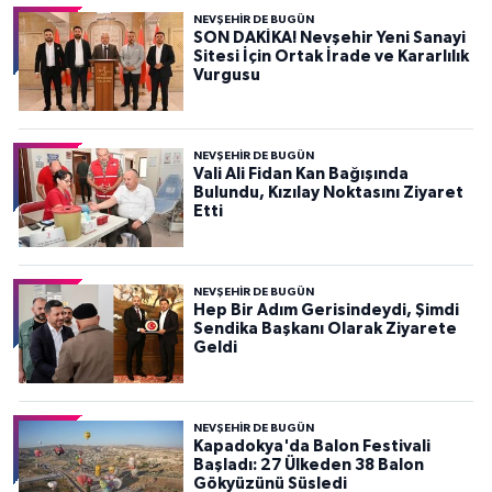
NEVŞEHIR DE BUGÜN
SON DAKİKA! Nevşehir Yeni Sanayi
Sitesi İçin Ortak İrade ve Kararlılık
Vurgusu
NEVŞEHIR DE BUGÜN
Vali Ali Fidan Kan Bağışında
Bulundu, Kızılay Noktasını Ziyaret
Etti
NEVŞEHIR DE BUGÜN
Hep Bir Adım Gerisindeydi, Şimdi
Sendika Başkanı Olarak Ziyarete
Geldi
NEVŞEHIR DE BUGÜN
Kapadokya'da Balon Festivali
Başladı: 27 Ülkeden 38 Balon
Gökyüzünü Süsledi