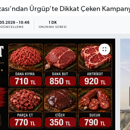
azası’ndan Ürgüp’te Dikkat Çeken Kampan
.05.2026 - 10:46
1 DK
GÜNCELLEME
OKUNMA SÜRESI