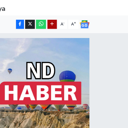
ya
-
+
A
A