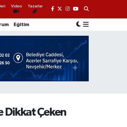
eri
Video
Yazarlar
rum
Eğitim
e Dikkat Çeken