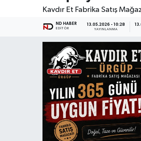
Kavdır Et Fabrika Satış Mağ
ND HABER
13.05.2026 - 10:28
13
EDITÖR
YAYINLANMA