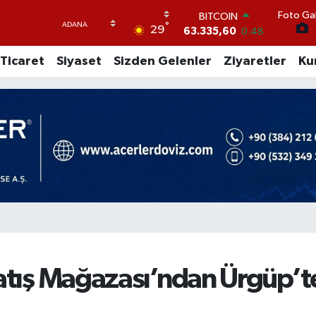
Foto Gal
DOLAR
°
29
47,5574
0.18
EURO
Ticaret
Siyaset
Sizden Gelenler
Ziyaretler
Ku
54,8602
0.06
STERLİN
64,2310
0.41
GRAM ALTIN
6175.37
0
BİST100
13.458
124
BITCOIN
63.335,60
0.48
Satış Mağazası’ndan Ürgüp’t