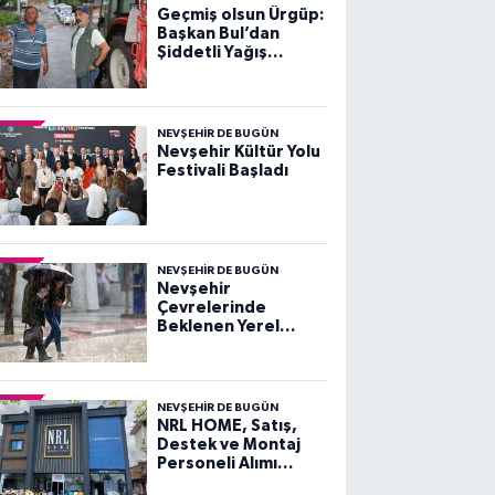
Geçmiş olsun Ürgüp:
Başkan Bul’dan
Şiddetli Yağış
Sonrası Açıklama
NEVŞEHIR DE BUGÜN
Nevşehir Kültür Yolu
Festivali Başladı
NEVŞEHIR DE BUGÜN
Nevşehir
Çevrelerinde
Beklenen Yerel
Kuvvetli Gök
Gürültülü Sağanak
Yağışlara Dikkat!
NEVŞEHIR DE BUGÜN
NRL HOME, Satış,
Destek ve Montaj
Personeli Alımı
Yapacak