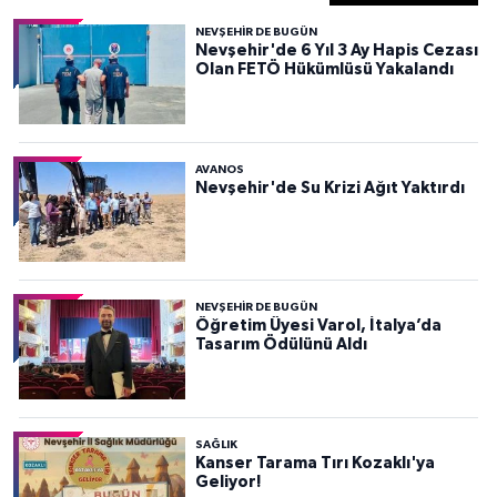
NEVŞEHIR DE BUGÜN
Nevşehir'de 6 Yıl 3 Ay Hapis Cezası
Olan FETÖ Hükümlüsü Yakalandı
AVANOS
Nevşehir'de Su Krizi Ağıt Yaktırdı
NEVŞEHIR DE BUGÜN
Öğretim Üyesi Varol, İtalya’da
Tasarım Ödülünü Aldı
SAĞLIK
Kanser Tarama Tırı Kozaklı'ya
Geliyor!