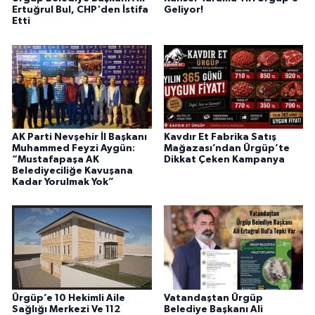
Ertuğrul Bul, CHP'den İstifa
Geliyor!
Etti
AK Parti Nevşehir İl Başkanı
Kavdır Et Fabrika Satış
Muhammed Feyzi Aygün:
Mağazası’ndan Ürgüp’te
“Mustafapaşa AK
Dikkat Çeken Kampanya
Belediyeciliğe Kavuşana
Kadar Yorulmak Yok”
Ürgüp’e 10 Hekimli Aile
Vatandaştan Ürgüp
Sağlığı Merkezi Ve 112
Belediye Başkanı Ali