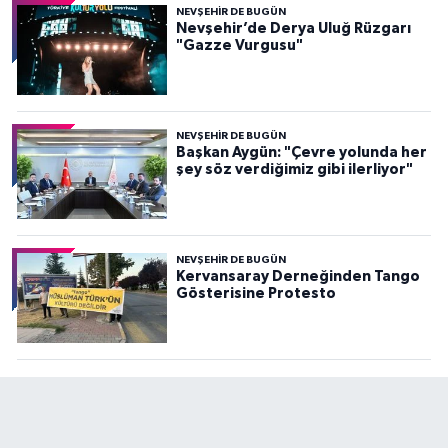
NEVŞEHIR DE BUGÜN
Nevşehir’de Derya Uluğ Rüzgarı
"Gazze Vurgusu"
NEVŞEHIR DE BUGÜN
Başkan Aygün: "Çevre yolunda her
şey söz verdiğimiz gibi ilerliyor"
NEVŞEHIR DE BUGÜN
Kervansaray Derneğinden Tango
Gösterisine Protesto