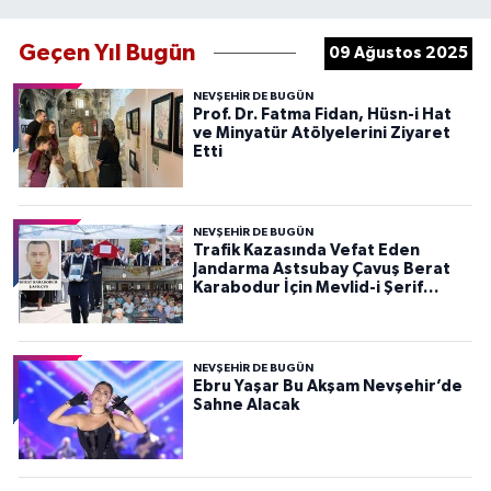
Geçen Yıl Bugün
09 Ağustos 2025
NEVŞEHIR DE BUGÜN
Prof. Dr. Fatma Fidan, Hüsn-i Hat
ve Minyatür Atölyelerini Ziyaret
Etti
NEVŞEHIR DE BUGÜN
Trafik Kazasında Vefat Eden
Jandarma Astsubay Çavuş Berat
Karabodur İçin Mevlid-i Şerif
Programı Düzenlendi
NEVŞEHIR DE BUGÜN
Ebru Yaşar Bu Akşam Nevşehir’de
Sahne Alacak