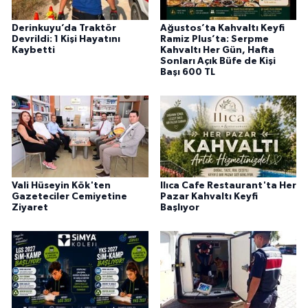
Derinkuyu’da Traktör
Ağustos’ta Kahvaltı Keyfi
Devrildi: 1 Kişi Hayatını
Ramiz Plus’ta: Serpme
Kaybetti
Kahvaltı Her Gün, Hafta
Sonları Açık Büfe de Kişi
Başı 600 TL
Vali Hüseyin Kök'ten
Ilıca Cafe Restaurant'ta Her
Gazeteciler Cemiyetine
Pazar Kahvaltı Keyfi
Ziyaret
Başlıyor