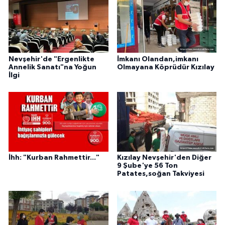
Nevşehir'de "Ergenlikte
İmkanı Olandan,imkanı
Annelik Sanatı"na Yoğun
Olmayana Köprüdür Kızılay
İlgi
İhh: "Kurban Rahmettir..."
Kızılay Nevşehir'den Diğer
9 Şube'ye 56 Ton
Patates,soğan Takviyesi