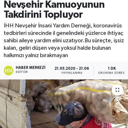
Nevşehir Kamuoyunun
Takdirini Topluyor
İHH Nevşehir İnsani Yardım Derneği, koronavirüs
tedbirleri sürecinde il genelindeki yüzlerce ihtiyaç
sahibi aileye yardım elini uzatıyor.Bu süreçte, işsiz
kalan, geliri düşen veya yoksul halde bulunan
halkımızı yalnız bırakmayan
HABER MERKEZI
21.05.2020 - 21:06
1 DK
EDITÖR
YAYINLANMA
OKUNMA SÜRESI