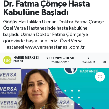
Dr. Fatma Çömçe Hasta
Kabulüne Başladı
Göğüs Hastalıkları Uzmanı Doktor Fatma Çömçe
Özel Versa Hastanesinde hasta kabulüne
başladı. Uzman Doktor Fatma Çömçe'ye
görevinde başarılar dileriz. Özel Versa
Hastanesi www.versahastanesi.com.tr
HABER MERKEZI
23.11.2021 - 10:58
2
EDITÖR
YAYINLANMA
PAYLAŞIM
OKU