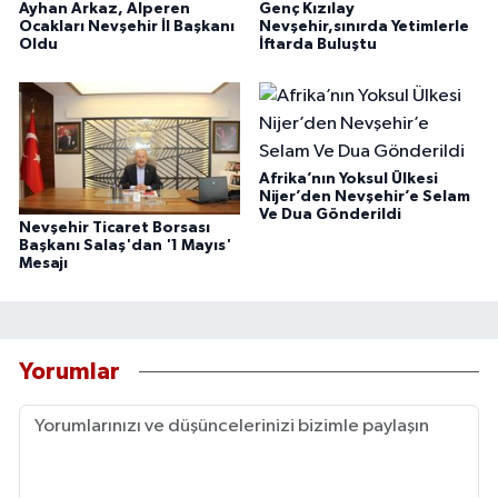
Ayhan Arkaz, Alperen
Genç Kızılay
Ocakları Nevşehir İl Başkanı
Nevşehir,sınırda Yetimlerle
Oldu
İftarda Buluştu
Afrika’nın Yoksul Ülkesi
Nijer’den Nevşehir’e Selam
Ve Dua Gönderildi
Nevşehir Ticaret Borsası
Başkanı Salaş'dan '1 Mayıs'
Mesajı
Yorumlar