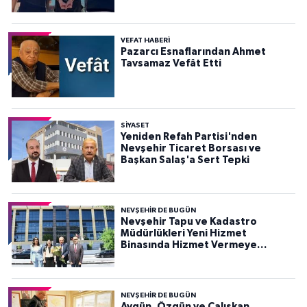
VEFAT HABERI
Pazarcı Esnaflarından Ahmet
Tavsamaz Vefât Etti
SIYASET
Yeniden Refah Partisi'nden
Nevşehir Ticaret Borsası ve
Başkan Salaş'a Sert Tepki
NEVŞEHIR DE BUGÜN
Nevşehir Tapu ve Kadastro
Müdürlükleri Yeni Hizmet
Binasında Hizmet Vermeye
Başladı
NEVŞEHIR DE BUGÜN
Aygün, Özgün ve Çalışkan