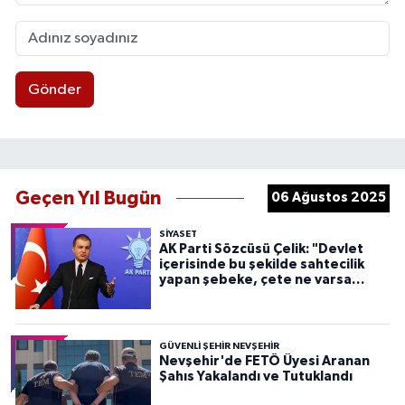
Gönder
Geçen Yıl Bugün
06 Ağustos 2025
SIYASET
AK Parti Sözcüsü Çelik: "Devlet
içerisinde bu şekilde sahtecilik
yapan şebeke, çete ne varsa
devletten söküp atacağız"
GÜVENLI ŞEHIR NEVŞEHIR
Nevşehir'de FETÖ Üyesi Aranan
Şahıs Yakalandı ve Tutuklandı