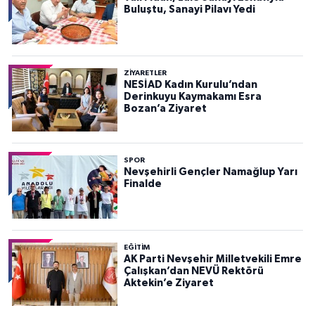
Buluştu, Sanayi Pilavı Yedi
ZIYARETLER
NESİAD Kadın Kurulu’ndan
Derinkuyu Kaymakamı Esra
Bozan’a Ziyaret
SPOR
Nevşehirli Gençler Namağlup Yarı
Finalde
EĞITIM
AK Parti Nevşehir Milletvekili Emre
Çalışkan’dan NEVÜ Rektörü
Aktekin’e Ziyaret