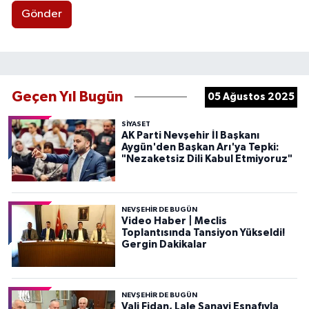
Gönder
Geçen Yıl Bugün
05 Ağustos 2025
SIYASET
AK Parti Nevşehir İl Başkanı
Aygün'den Başkan Arı'ya Tepki:
"Nezaketsiz Dili Kabul Etmiyoruz"
NEVŞEHIR DE BUGÜN
Video Haber | Meclis
Toplantısında Tansiyon Yükseldi!
Gergin Dakikalar
NEVŞEHIR DE BUGÜN
Vali Fidan, Lale Sanayi Esnafıyla