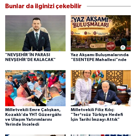
Bunlar da ilginizi çekebilir
"NEVŞEHİR'İN PARASI
Yaz Akşamı Buluşmalarında
NEVŞEHİR'DE KALACAK"
“ESENTEPE Mahallesi”nde
Milletvekili Emre Çalışkan,
Milletvekili Filiz Kılıç:
Kozaklı’da YHT Güzergâhı
"Ter*rsüz Türkiye Hedefi
ve Ulaşım Yatırımlarını
İçin Tarihi İmzayı Attık"
Yerinde İnceledi