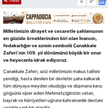
Paylaş
-
+
A
A
Milletimizin dirayet ve cesaretle şahlanışının
en güzide örneklerinden biri olan İnancın,
fedakarlığın ve azmin sembolü Çanakkale
Zaferi'nin 109. yıl dönümünü büyük bir onur
ve heyecanla idrak ediyoruz.
Çanakkale Zaferi, aziz milletimizin makus talihini
yendiği, hasta denilen bir devletin şaha kalkarak
tüm dünyaya meydan okuduğu ve düşmana karşı
göğsünü siper eden Mehmetçiğimizin vatan,
bayrak ve hürriyetleri uğruna kahramanlık destanı
yazdığı şanlı bir gündür.