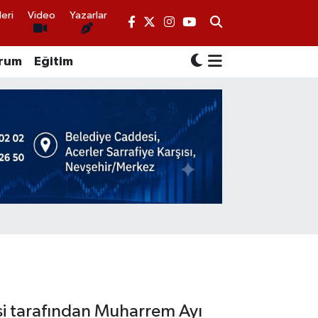
eri
Video
Yazarlar
rum
Eğitim
si tarafından Muharrem Ayı