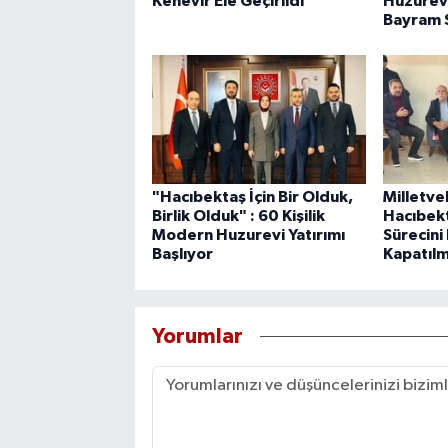
Kenevir Ele Geçirildi
Huzurev
Bayram S
"Hacıbektaş İçin Bir Olduk,
Milletve
Birlik Olduk" : 60 Kişilik
Hacıbek
Modern Huzurevi Yatırımı
Sürecini 
Başlıyor
Kapatılm
Yorumlar