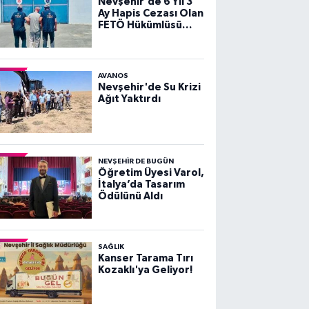
Nevşehir'de 6 Yıl 3
Ay Hapis Cezası Olan
FETÖ Hükümlüsü
Yakalandı
AVANOS
Nevşehir'de Su Krizi
Ağıt Yaktırdı
NEVŞEHIR DE BUGÜN
Öğretim Üyesi Varol,
İtalya’da Tasarım
Ödülünü Aldı
SAĞLIK
Kanser Tarama Tırı
Kozaklı'ya Geliyor!