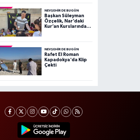
NEVŞEHIR DE BUGÜN
Başkan Süleyman
Özçelik, Nar’daki
Kur’an Kurslarında
Çocuklarla Buluştu
NEVŞEHIR DE BUGÜN
Rafet El Roman
Kapadokya'da Klip
Çekti