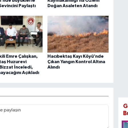
i’nde Büyüklerle
Kaymakamlığı’na Özlem
evincini Paylaştı
Doğan Asaleten Atandı
kili Emre Çalışkan,
Hacıbektaş Kayı Köyü’nde
taş Huzurevi
Çıkan Yangın Kontrol Altına
Bizzat İnceledi,
Alındı
ayacağını Açıkladı
G
B