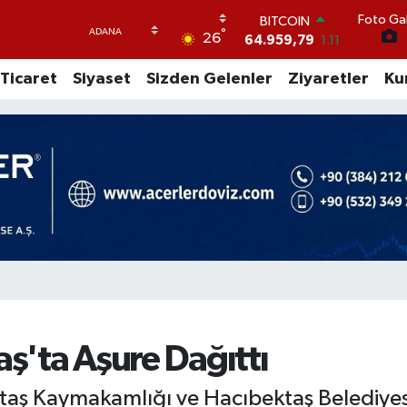
64.959,79
1.11
Foto Gal
DOLAR
°
26
47,7436
0.18
EURO
Ticaret
Siyaset
Sizden Gelenler
Ziyaretler
Ku
55,2510
0.32
STERLİN
64,4811
0.38
GRAM ALTIN
6660.55
0.03
BİST100
13.779
-14
aş'ta Aşure Dağıttı
ektaş Kaymakamlığı ve Hacıbektaş Belediye