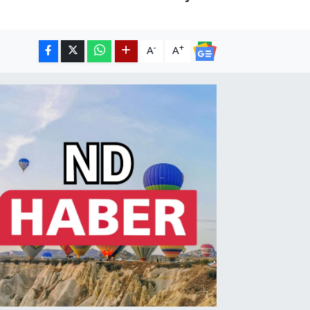
-
+
A
A