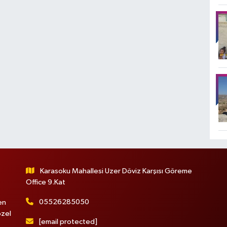
Karasoku Mahallesi Uzer Döviz Karşısı Göreme
Office 9.Kat
05526285050
en
özel
[email protected]