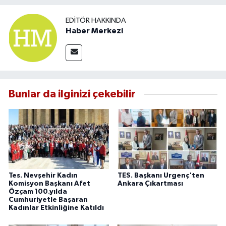
EDITÖR HAKKINDA
Haber Merkezi
Bunlar da ilginizi çekebilir
Tes. Nevşehir Kadın
TES. Başkanı Urgenç'ten
Komisyon Başkanı Afet
Ankara Çıkartması
Özçam 100.yılda
Cumhuriyetle Başaran
Kadınlar Etkinliğine Katıldı