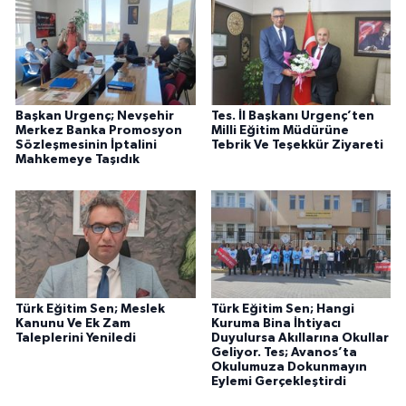
Başkan Urgenç; Nevşehir
Tes. İl Başkanı Urgenç’ten
Merkez Banka Promosyon
Milli Eğitim Müdürüne
Sözleşmesinin İptalini
Tebrik Ve Teşekkür Ziyareti
Mahkemeye Taşıdık
Türk Eğitim Sen; Meslek
Türk Eğitim Sen; Hangi
Kanunu Ve Ek Zam
Kuruma Bina İhtiyacı
Taleplerini Yeniledi
Duyulursa Akıllarına Okullar
Geliyor. Tes; Avanos’ta
Okulumuza Dokunmayın
Eylemi Gerçekleştirdi