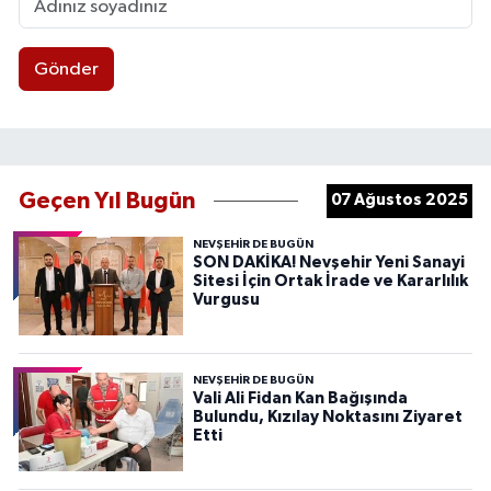
Gönder
Geçen Yıl Bugün
07 Ağustos 2025
NEVŞEHIR DE BUGÜN
SON DAKİKA! Nevşehir Yeni Sanayi
Sitesi İçin Ortak İrade ve Kararlılık
Vurgusu
NEVŞEHIR DE BUGÜN
Vali Ali Fidan Kan Bağışında
Bulundu, Kızılay Noktasını Ziyaret
Etti