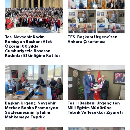
Tes. Nevşehir Kadın
TES. Başkanı Urgenç'ten
Komisyon Başkanı Afet
Ankara Çıkartması
Özçam 100.yılda
Cumhuriyetle Başaran
Kadınlar Etkinliğine Katıldı
Başkan Urgenç; Nevşehir
Tes. İl Başkanı Urgenç’ten
Merkez Banka Promosyon
Milli Eğitim Müdürüne
Sözleşmesinin İptalini
Tebrik Ve Teşekkür Ziyareti
Mahkemeye Taşıdık