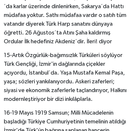
´da karlar üzerinde dinlenirken, Sakarya´da Hattı
müdafaa yoktur. Sathı müdafaa vardır o satıh tüm
vatandır diyerek Türk Harp sanatını dünyaya
öğretti. 26 Ağustos´ta Atını Şaha kaldırmış
Ordular İlk hedefiniz Akdeniz´dir. İleri! diyor
15-Artık Özgürlük-bağımsızlık Türküleri söylüyor
Türk Gençliği, İzmir'in dağlarında çiçekler
açıyordu, İstanbul´da. Yaşa Mustafa Kemal Paşa,
yaşa; sözleri yankılanıyordu. Askeri zaferleri;
siyasi ve ekonomik zaferlerle taçlandırıyor, Halkını
modernleştiriyor bir dizi inkılâplarla.
16-19 Mayıs 1919 Samsun; Milli Mücadelenin
başladığı Türkiye Cumhuriyetinin temelinin atıldığı
İzmir'de Türk'ün bağrına saplanan hançerin