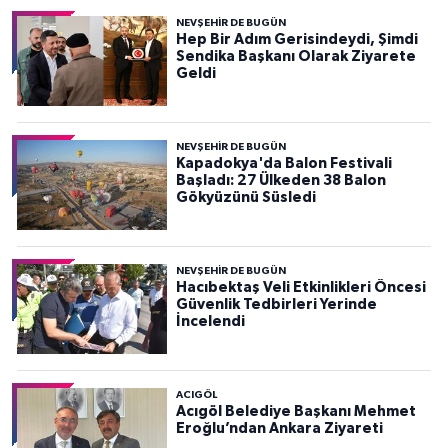
NEVŞEHIR DE BUGÜN
Hep Bir Adım Gerisindeydi, Şimdi
Sendika Başkanı Olarak Ziyarete
Geldi
NEVŞEHIR DE BUGÜN
Kapadokya'da Balon Festivali
Başladı: 27 Ülkeden 38 Balon
Gökyüzünü Süsledi
NEVŞEHIR DE BUGÜN
Hacıbektaş Veli Etkinlikleri Öncesi
Güvenlik Tedbirleri Yerinde
İncelendi
ACIGÖL
Acıgöl Belediye Başkanı Mehmet
Eroğlu’ndan Ankara Ziyareti