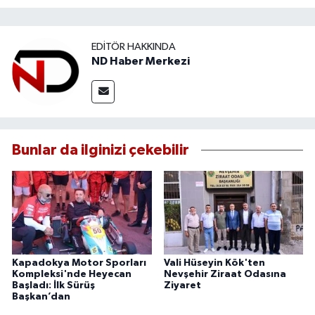
EDITÖR HAKKINDA
ND Haber Merkezi
Bunlar da ilginizi çekebilir
Kapadokya Motor Sporları
Vali Hüseyin Kök'ten
Kompleksi'nde Heyecan
Nevşehir Ziraat Odasına
Başladı: İlk Sürüş
Ziyaret
Başkan’dan