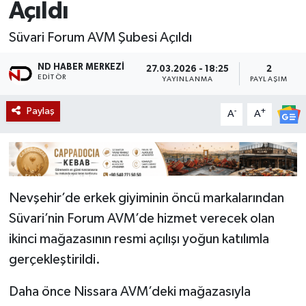
Açıldı
Süvari Forum AVM Şubesi Açıldı
ND HABER MERKEZI
27.03.2026 - 18:25
2
EDITÖR
YAYINLANMA
PAYLAŞIM
Paylaş
-
+
A
A
Nevşehir’de erkek giyiminin öncü markalarından
Süvari’nin Forum AVM’de hizmet verecek olan
ikinci mağazasının resmi açılışı yoğun katılımla
gerçekleştirildi.
‎Daha önce Nissara AVM’deki mağazasıyla