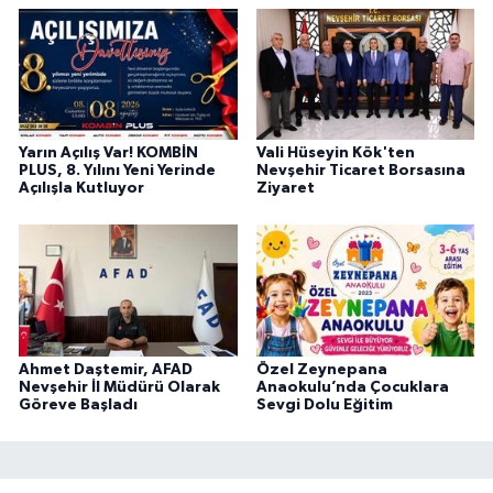
Yarın Açılış Var! KOMBİN
Vali Hüseyin Kök'ten
PLUS, 8. Yılını Yeni Yerinde
Nevşehir Ticaret Borsasına
Açılışla Kutluyor
Ziyaret
Ahmet Daştemir, AFAD
Özel Zeynepana
Nevşehir İl Müdürü Olarak
Anaokulu’nda Çocuklara
Göreve Başladı
Sevgi Dolu Eğitim