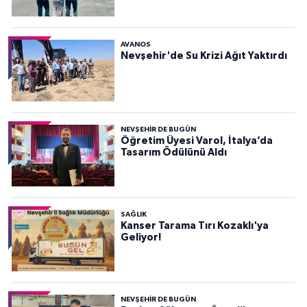
AVANOS
Nevşehir'de Su Krizi Ağıt Yaktırdı
NEVŞEHIR DE BUGÜN
Öğretim Üyesi Varol, İtalya’da
Tasarım Ödülünü Aldı
SAĞLIK
Kanser Tarama Tırı Kozaklı'ya
Geliyor!
NEVŞEHIR DE BUGÜN