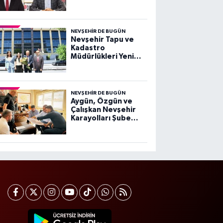
Borsası ve Başkan
Salaş'a Sert Tepki
NEVŞEHIR DE BUGÜN
Nevşehir Tapu ve
Kadastro
Müdürlükleri Yeni
Hizmet Binasında
Hizmet Vermeye
Başladı
NEVŞEHIR DE BUGÜN
Aygün, Özgün ve
Çalışkan Nevşehir
Karayolları Şube
Şefliği'nde Projeleri
Değerlendirdi