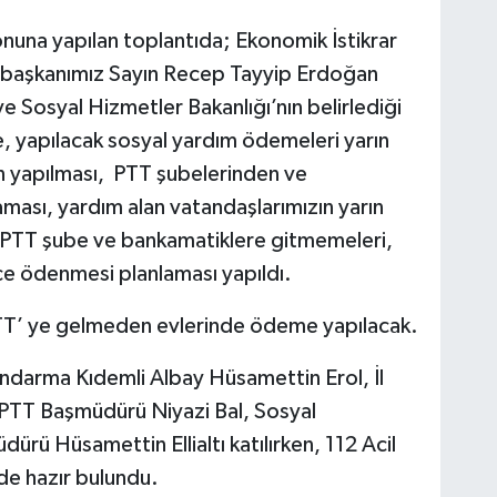
onuna yapılan toplantıda; Ekonomik İstikrar
rbaşkanımız Sayın Recep Tayyip Erdoğan
ve Sosyal Hizmetler Bakanlığı’nın belirlediği
ere, yapılacak sosyal yardım ödemeleri yarın
en yapılması, PTT şubelerinden ve
ası, yardım alan vatandaşlarımızın yarın
PTT şube ve bankamatiklere gitmemeleri,
e ödenmesi planlaması yapıldı.
PTT’ ye gelmeden evlerinde ödeme yapılacak.
andarma Kıdemli Albay Hüsamettin Erol, İl
 PTT Başmüdürü Niyazi Bal, Sosyal
rü Hüsamettin Ellialtı katılırken, 112 Acil
de hazır bulundu.