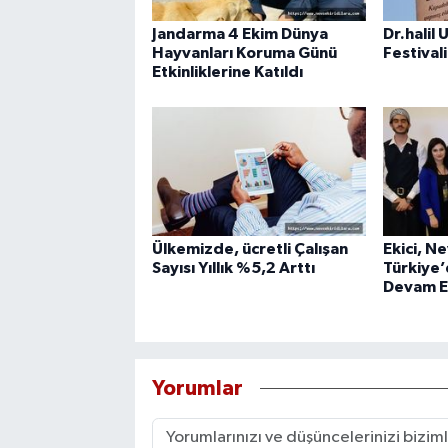
Jandarma 4 Ekim Dünya
Dr.halil 
Hayvanları Koruma Günü
Festival
Etkinliklerine Katıldı
Ülkemizde, ücretli Çalışan
Ekici, Ne
Sayısı Yıllık %5,2 Arttı
Türkiye
Devam E
Yorumlar