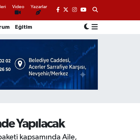
eri
Video
Yazarlar
rum
Eğitim
nde Yapılacak
 paketi kapsamında Aile,