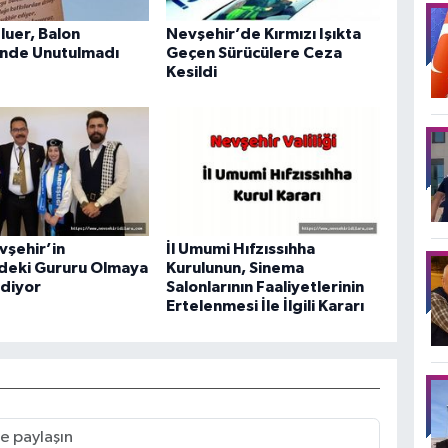
Uluer, Balon
Nevşehir’de Kırmızı Işıkta
inde Unutulmadı
Geçen Sürücülere Ceza
Kesildi
vşehir’in
İl Umumi Hıfzıssıhha
’deki Gururu Olmaya
Kurulunun, Sinema
diyor
Salonlarının Faaliyetlerinin
Ertelenmesi İle İlgili Kararı