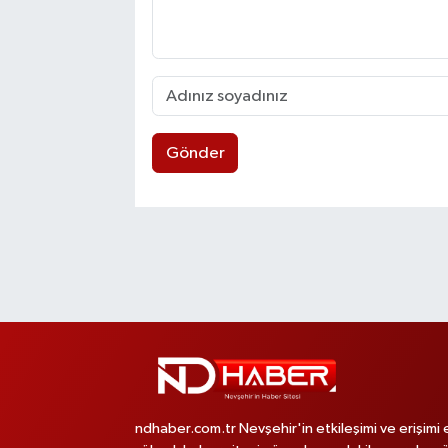
Gönder
ndhaber.com.tr Nevşehir'in etkileşimi ve erişimi 