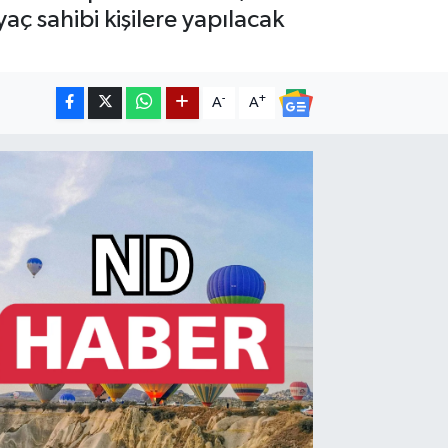
aç sahibi kişilere yapılacak
-
+
A
A