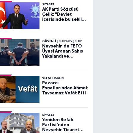
SIYASET
AK Parti Sözcüsü
Çelik: "Devlet
içerisinde bu şekilde
sahtecilik yapan
şebeke, çete ne
varsa devletten
söküp atacağız"
GÜVENLI ŞEHIR NEVŞEHIR
Nevşehir'de FETÖ
Üyesi Aranan Şahıs
Yakalandı ve
Tutuklandı
VEFAT HABERI
Pazarcı
Esnaflarından Ahmet
Tavsamaz Vefât Etti
SIYASET
Yeniden Refah
Partisi'nden
Nevşehir Ticaret