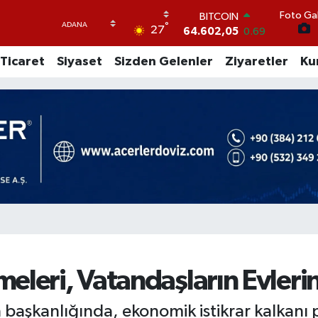
64.602,05
0.69
Foto Gal
DOLAR
°
27
47,6006
0.06
EURO
Ticaret
Siyaset
Sizden Gelenler
Ziyaretler
Ku
55,0250
0.02
STERLİN
64,2398
0.2
GRAM ALTIN
6513.94
0.32
BİST100
13.768
48
eleri, Vatandaşların Evleri
ın başkanlığında, ekonomik istikrar kalkanı