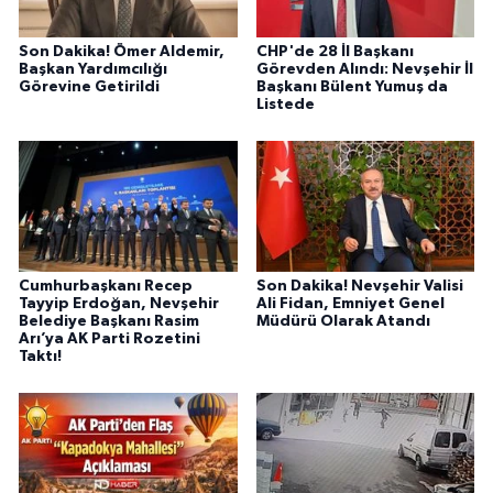
Son Dakika! Ömer Aldemir,
CHP'de 28 İl Başkanı
Başkan Yardımcılığı
Görevden Alındı: Nevşehir İl
Görevine Getirildi
Başkanı Bülent Yumuş da
Listede
Cumhurbaşkanı Recep
Son Dakika! Nevşehir Valisi
Tayyip Erdoğan, Nevşehir
Ali Fidan, Emniyet Genel
Belediye Başkanı Rasim
Müdürü Olarak Atandı
Arı’ya AK Parti Rozetini
Taktı!