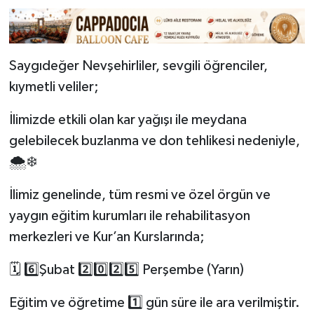
Saygıdeğer Nevşehirliler, sevgili öğrenciler,
kıymetli veliler;
İlimizde etkili olan kar yağışı ile meydana
gelebilecek buzlanma ve don tehlikesi nedeniyle,
🌨️❄️
İlimiz genelinde, tüm resmi ve özel örgün ve
yaygın eğitim kurumları ile rehabilitasyon
merkezleri ve Kur’an Kurslarında;
🗓️ 6️⃣Şubat 2️⃣0️⃣2️⃣5️⃣ Perşembe (Yarın)
Eğitim ve öğretime 1️⃣ gün süre ile ara verilmiştir.