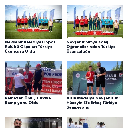
Nevşehir Belediyesi Spor
Nevşehir Simya Koleji
Kulübü Okçuları Türkiye
Öğrencilerinden Türkiye
Üçüncüsü Oldu
Üçüncülüğü
Ramazan Ünlü, Türkiye
Altın Madalya Nevşehir'in:
Şampiyonu Oldu
Hüseyin Efe Ertaş Türkiye
Şampiyonu