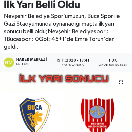
İlk Yarı Belli Oldu
Nevşehir Belediye Spor’umuzun, Buca Spor ile
Gazi Stadyumunda oynanadığı maçta ilk yarı
sonucu belli oldu;Nevşehir Belediyespor :
1Bucaspor : 0Gol: 45+1'de Emre Torun'dan
geldi.
HABER MERKEZI
15.11.2020 - 13:41
1 DK
EDITÖR
YAYINLANMA
OKUNMA SÜRESI