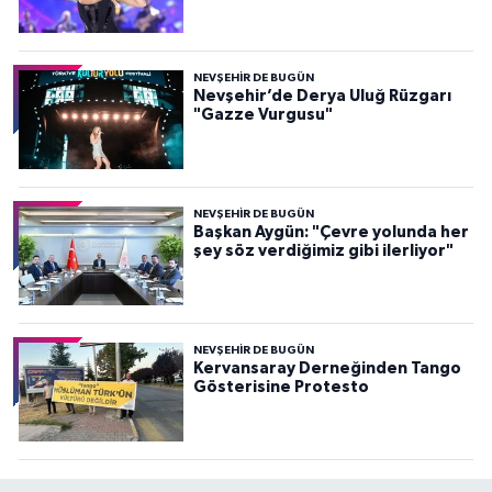
NEVŞEHIR DE BUGÜN
Nevşehir’de Derya Uluğ Rüzgarı
"Gazze Vurgusu"
NEVŞEHIR DE BUGÜN
Başkan Aygün: "Çevre yolunda her
şey söz verdiğimiz gibi ilerliyor"
NEVŞEHIR DE BUGÜN
Kervansaray Derneğinden Tango
Gösterisine Protesto