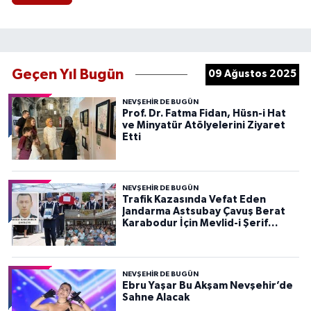
Geçen Yıl Bugün
09 Ağustos 2025
NEVŞEHIR DE BUGÜN
Prof. Dr. Fatma Fidan, Hüsn-i Hat
ve Minyatür Atölyelerini Ziyaret
Etti
NEVŞEHIR DE BUGÜN
Trafik Kazasında Vefat Eden
Jandarma Astsubay Çavuş Berat
Karabodur İçin Mevlid-i Şerif
Programı Düzenlendi
NEVŞEHIR DE BUGÜN
Ebru Yaşar Bu Akşam Nevşehir’de
Sahne Alacak