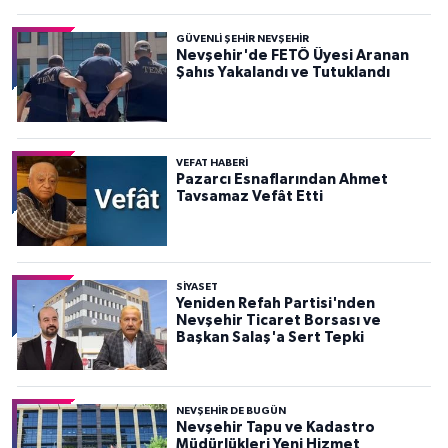
GÜVENLI ŞEHIR NEVŞEHIR
Nevşehir'de FETÖ Üyesi Aranan
Şahıs Yakalandı ve Tutuklandı
VEFAT HABERI
Pazarcı Esnaflarından Ahmet
Tavsamaz Vefât Etti
SIYASET
Yeniden Refah Partisi'nden
Nevşehir Ticaret Borsası ve
Başkan Salaş'a Sert Tepki
NEVŞEHIR DE BUGÜN
Nevşehir Tapu ve Kadastro
Müdürlükleri Yeni Hizmet