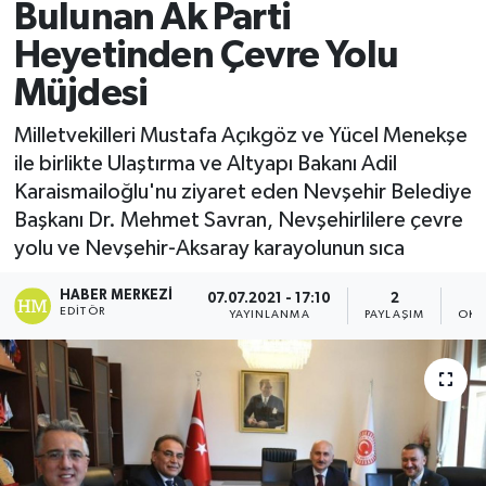
Bulunan Ak Parti
Heyetinden Çevre Yolu
Müjdesi
Milletvekilleri Mustafa Açıkgöz ve Yücel Menekşe
ile birlikte Ulaştırma ve Altyapı Bakanı Adil
Karaismailoğlu'nu ziyaret eden Nevşehir Belediye
Başkanı Dr. Mehmet Savran, Nevşehirlilere çevre
yolu ve Nevşehir-Aksaray karayolunun sıca
HABER MERKEZI
07.07.2021 - 17:10
2
EDITÖR
YAYINLANMA
PAYLAŞIM
OKU