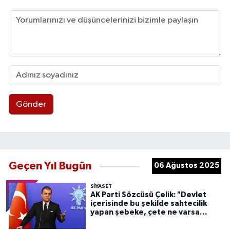
Gönder
Geçen Yıl Bugün
06 Ağustos 2025
SIYASET
AK Parti Sözcüsü Çelik: "Devlet
içerisinde bu şekilde sahtecilik
yapan şebeke, çete ne varsa
devletten söküp atacağız"