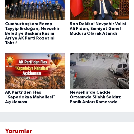
Cumhurbaşkanı Recep
Son Dakika! Nevşehir Valisi
Tayyip Erdoğan, Nevşehir
Ali Fidan, Emniyet Genel
Belediye Başkanı Rasim
Müdürü Olarak Atandı
Arı’ya AK Parti Rozetini
Taktı!
AK Parti’den Flaş
Nevşehir’de Cadde
“Kapadokya Mahallesi”
Ortasında Silahlı Saldırı:
Açıklaması
Panik Anları Kamerada
Yorumlar