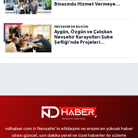
Binasında Hizmet Vermeye
Başladı
NEVŞEHIR DE BUGÜN
Aygün, Özgün ve Çalışkan
Nevşehir Karayolları Şube
Şefliği'nde Projeleri
Değerlendirdi
ndhaber.com.tr Nevşehir'in etkileşimi ve erişimi en yüksek haber
sitesi güncel, son dakika yerel ve özel haberler ile sizlerle