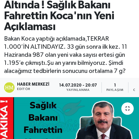
Altında ! Sağlık Bakanı
Fahrettin Koca'nın Yeni
Açıklaması
Bakan Koca yaptığı açıklamada,TEKRAR
1.000’İN ALTINDAYIZ. 33 gün sonra ilk kez. 11
Haziranda 987 olan yeni vaka sayısı ertesi gün
1.195’e çıkmıştı.Şu an yarını bilmiyoruz. Şimdi
alacağımız tedbirlerin sonucunu ortalama 7 g?
HABER MERKEZI
14.07.2020 - 20:07
1
EDITÖR
YAYINLANMA
PAYLAŞIM
OK