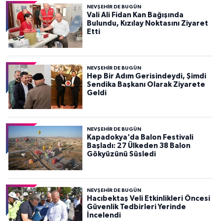
NEVŞEHIR DE BUGÜN
Vali Ali Fidan Kan Bağışında
Bulundu, Kızılay Noktasını Ziyaret
Etti
NEVŞEHIR DE BUGÜN
Hep Bir Adım Gerisindeydi, Şimdi
Sendika Başkanı Olarak Ziyarete
Geldi
NEVŞEHIR DE BUGÜN
Kapadokya'da Balon Festivali
Başladı: 27 Ülkeden 38 Balon
Gökyüzünü Süsledi
NEVŞEHIR DE BUGÜN
Hacıbektaş Veli Etkinlikleri Öncesi
Güvenlik Tedbirleri Yerinde
İncelendi