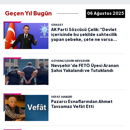
Geçen Yıl Bugün
06 Ağustos 2025
SIYASET
AK Parti Sözcüsü Çelik: "Devlet
içerisinde bu şekilde sahtecilik
yapan şebeke, çete ne varsa
devletten söküp atacağız"
GÜVENLI ŞEHIR NEVŞEHIR
Nevşehir'de FETÖ Üyesi Aranan
Şahıs Yakalandı ve Tutuklandı
VEFAT HABERI
Pazarcı Esnaflarından Ahmet
Tavsamaz Vefât Etti