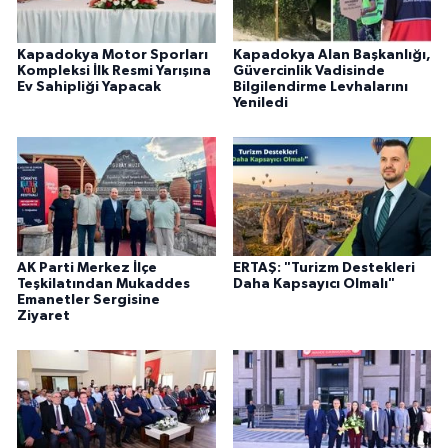
Kapadokya Motor Sporları
Kapadokya Alan Başkanlığı,
Kompleksi İlk Resmi Yarışına
Güvercinlik Vadisinde
Ev Sahipliği Yapacak
Bilgilendirme Levhalarını
Yeniledi
AK Parti Merkez İlçe
ERTAŞ: "Turizm Destekleri
Teşkilatından Mukaddes
Daha Kapsayıcı Olmalı"
Emanetler Sergisine
Ziyaret