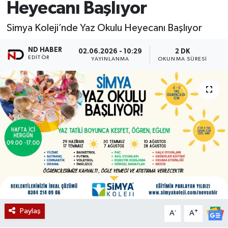
Heyecanı Başlıyor
Simya Koleji’nde Yaz Okulu Heyecanı Başlıyor
ND HABER
02.06.2026 - 10:29
2 DK
EDITÖR
YAYINLANMA
OKUNMA SÜRESI
Paylaş
-
+
A
A