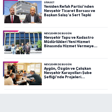
SIYASET
Yeniden Refah Partisi'nden
Nevşehir Ticaret Borsası ve
Başkan Salaş'a Sert Tepki
NEVŞEHIR DE BUGÜN
Nevşehir Tapu ve Kadastro
Müdürlükleri Yeni Hizmet
Binasında Hizmet Vermeye
Başladı
NEVŞEHIR DE BUGÜN
Aygün, Özgün ve Çalışkan
Nevşehir Karayolları Şube
Şefliği'nde Projeleri
Değerlendirdi