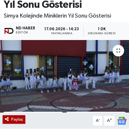
Yıl Sonu Gösterisi
Simya Kolejinde Miniklerin Yıl Sonu Gösterisi
ND HABER
17.06.2026 - 14:23
1 DK
EDITÖR
YAYINLANMA
OKUNMA SÜRESI
Paylaş
-
+
A
A