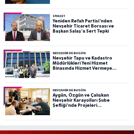
SIYASET
Yeniden Refah Partisi'nden
Nevşehir Ticaret Borsası ve
Başkan Salaş'a Sert Tepki
NEVŞEHIR DE BUGÜN
Nevşehir Tapu ve Kadastro
Müdürlükleri Yeni Hizmet
Binasında Hizmet Vermeye
Başladı
NEVŞEHIR DE BUGÜN
Aygün, Özgün ve Çalışkan
Nevşehir Karayolları Şube
Şefliği'nde Projeleri
Değerlendirdi