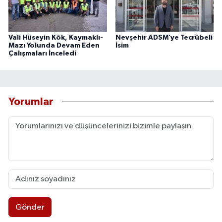
Vali Hüseyin Kök, Kaymaklı-
Nevşehir ADSM’ye Tecrübeli
Mazı Yolunda Devam Eden
İsim
Çalışmaları İnceledi
Yorumlar
Gönder