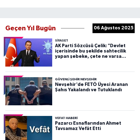
Geçen Yıl Bugün
06 Ağustos 2025
SIYASET
AK Parti Sözcüsü Çelik: "Devlet
içerisinde bu şekilde sahtecilik
yapan şebeke, çete ne varsa
devletten söküp atacağız"
GÜVENLI ŞEHIR NEVŞEHIR
Nevşehir'de FETÖ Üyesi Aranan
Şahıs Yakalandı ve Tutuklandı
VEFAT HABERI
Pazarcı Esnaflarından Ahmet
Tavsamaz Vefât Etti