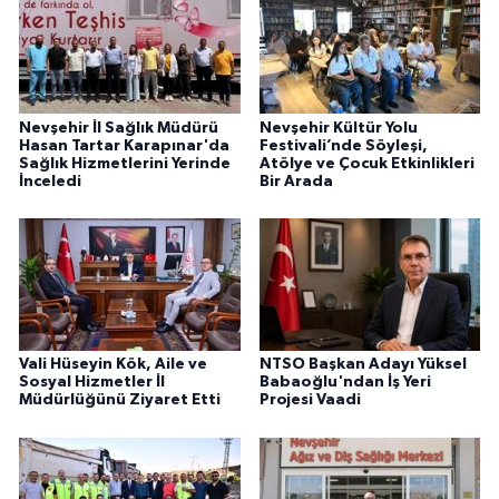
Nevşehir İl Sağlık Müdürü
Nevşehir Kültür Yolu
Hasan Tartar Karapınar'da
Festivali’nde Söyleşi,
Sağlık Hizmetlerini Yerinde
Atölye ve Çocuk Etkinlikleri
İnceledi
Bir Arada
Vali Hüseyin Kök, Aile ve
NTSO Başkan Adayı Yüksel
Sosyal Hizmetler İl
Babaoğlu'ndan İş Yeri
Müdürlüğünü Ziyaret Etti
Projesi Vaadi