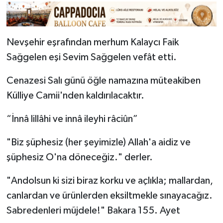
Nevşehir eşrafından merhum Kalaycı Faik
Sağgelen eşi Sevim Sağgelen vefât etti.
Cenazesi Salı günü öğle namazına müteakiben
Külliye Camii'nden kaldırılacaktır.
“İnnâ lillâhi ve innâ ileyhi râciûn”
"Biz şüphesiz (her şeyimizle) Allah'a aidiz ve
şüphesiz O'na döneceğiz." derler.
"Andolsun ki sizi biraz korku ve açlıkla; mallardan,
canlardan ve ürünlerden eksiltmekle sınayacağız.
Sabredenleri müjdele!" Bakara 155. Ayet