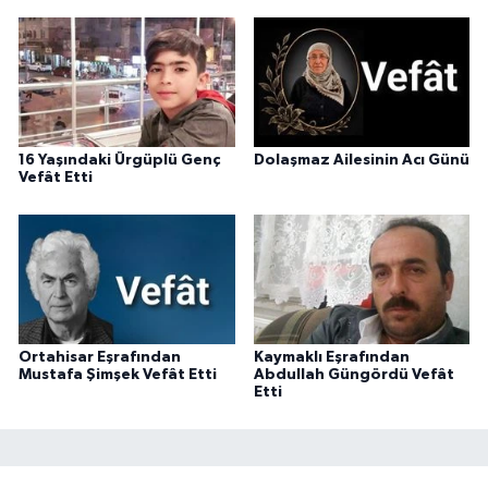
16 Yaşındaki Ürgüplü Genç
Dolaşmaz Ailesinin Acı Günü
Vefât Etti
Ortahisar Eşrafından
Kaymaklı Eşrafından
Mustafa Şimşek Vefât Etti
Abdullah Güngördü Vefât
Etti