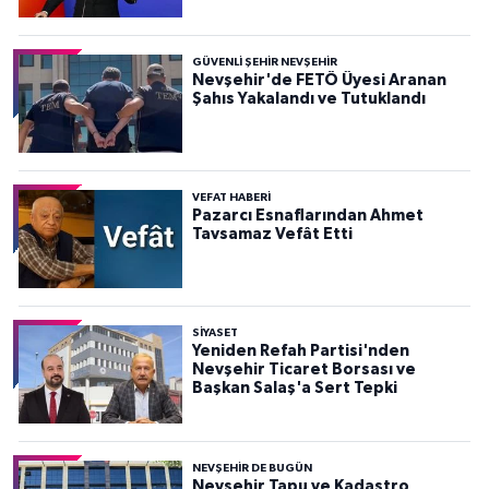
devletten söküp atacağız"
GÜVENLI ŞEHIR NEVŞEHIR
Nevşehir'de FETÖ Üyesi Aranan
Şahıs Yakalandı ve Tutuklandı
VEFAT HABERI
Pazarcı Esnaflarından Ahmet
Tavsamaz Vefât Etti
SIYASET
Yeniden Refah Partisi'nden
Nevşehir Ticaret Borsası ve
Başkan Salaş'a Sert Tepki
NEVŞEHIR DE BUGÜN
Nevşehir Tapu ve Kadastro