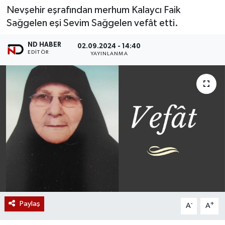
Nevşehir eşrafından merhum Kalaycı Faik
Sağgelen eşi Sevim Sağgelen vefât etti.
ND HABER
02.09.2024 - 14:40
EDITÖR
YAYINLANMA
Paylaş
-
+
A
A