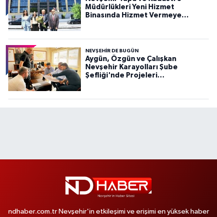
Müdürlükleri Yeni Hizmet
Binasında Hizmet Vermeye
Başladı
NEVŞEHIR DE BUGÜN
Aygün, Özgün ve Çalışkan
Nevşehir Karayolları Şube
Şefliği'nde Projeleri
Değerlendirdi
ndhaber.com.tr Nevşehir'in etkileşimi ve erişimi en yüksek haber