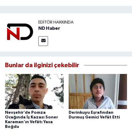
EDITÖR HAKKINDA
ND Haber
Bunlar da ilginizi çekebilir
Nevşehir’de Pomza
Derinkuyu Eşrafından
Ocağında İş Kazası Soner
Durmuş Gemici Vefât Etti
Karaman'ın Vefâtı Yasa
Boğdu