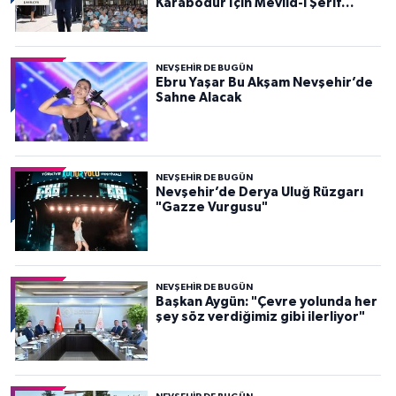
Karabodur İçin Mevlid-i Şerif
Programı Düzenlendi
NEVŞEHIR DE BUGÜN
Ebru Yaşar Bu Akşam Nevşehir’de
Sahne Alacak
NEVŞEHIR DE BUGÜN
Nevşehir’de Derya Uluğ Rüzgarı
"Gazze Vurgusu"
NEVŞEHIR DE BUGÜN
Başkan Aygün: "Çevre yolunda her
şey söz verdiğimiz gibi ilerliyor"