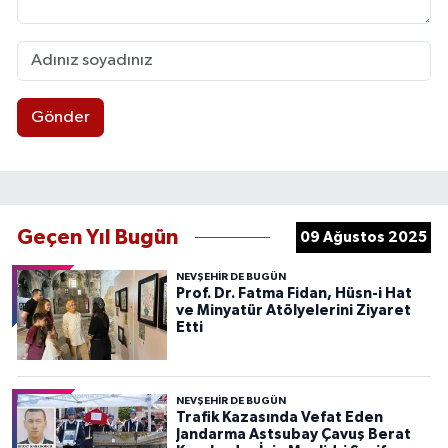
Gönder
Geçen Yıl Bugün
09 Ağustos 2025
NEVŞEHIR DE BUGÜN
Prof. Dr. Fatma Fidan, Hüsn-i Hat
ve Minyatür Atölyelerini Ziyaret
Etti
NEVŞEHIR DE BUGÜN
Trafik Kazasında Vefat Eden
Jandarma Astsubay Çavuş Berat