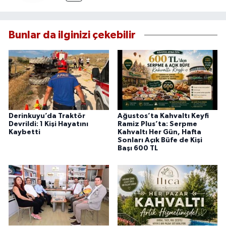
Bunlar da ilginizi çekebilir
Derinkuyu’da Traktör
Ağustos’ta Kahvaltı Keyfi
Devrildi: 1 Kişi Hayatını
Ramiz Plus’ta: Serpme
Kaybetti
Kahvaltı Her Gün, Hafta
Sonları Açık Büfe de Kişi
Başı 600 TL