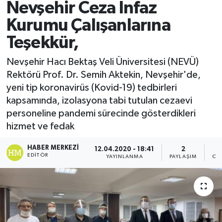
Nevşehir Ceza İnfaz
Kurumu Çalışanlarına
Teşekkür,
Nevşehir Hacı Bektaş Veli Üniversitesi (NEVÜ)
Rektörü Prof. Dr. Semih Aktekin, Nevşehir'de,
yeni tip koronavirüs (Kovid-19) tedbirleri
kapsamında, izolasyona tabi tutulan cezaevi
personeline pandemi sürecinde gösterdikleri
hizmet ve fedak
HABER MERKEZI
12.04.2020 - 18:41
2
EDITÖR
YAYINLANMA
PAYLAŞIM
OK