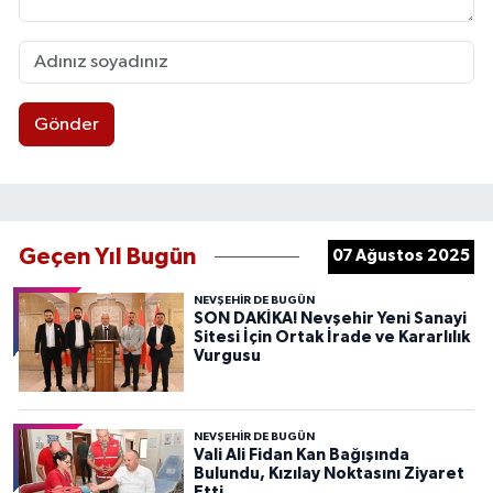
Gönder
Geçen Yıl Bugün
07 Ağustos 2025
NEVŞEHIR DE BUGÜN
SON DAKİKA! Nevşehir Yeni Sanayi
Sitesi İçin Ortak İrade ve Kararlılık
Vurgusu
NEVŞEHIR DE BUGÜN
Vali Ali Fidan Kan Bağışında
Bulundu, Kızılay Noktasını Ziyaret
Etti