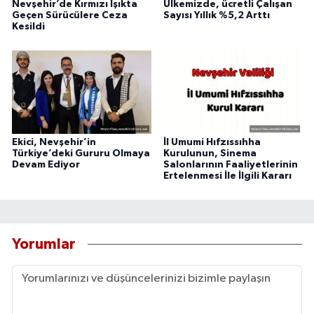
Nevşehir’de Kırmızı Işıkta
Ülkemizde, ücretli Çalışan
Geçen Sürücülere Ceza
Sayısı Yıllık %5,2 Arttı
Kesildi
Ekici, Nevşehir’in
İl Umumi Hıfzıssıhha
Türkiye’deki Gururu Olmaya
Kurulunun, Sinema
Devam Ediyor
Salonlarının Faaliyetlerinin
Ertelenmesi İle İlgili Kararı
Yorumlar