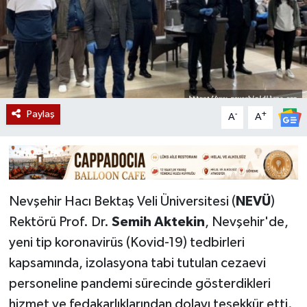
Paylaş
-
+
A
A
Nevşehir Hacı Bektaş Veli Üniversitesi (
NEVÜ
)
Rektörü Prof. Dr.
Semih Aktekin
, Nevşehir'de,
yeni tip koronavirüs (Kovid-19) tedbirleri
kapsamında, izolasyona tabi tutulan cezaevi
personeline pandemi sürecinde gösterdikleri
hizmet ve fedakarlıklarından dolayı teşekkür etti.