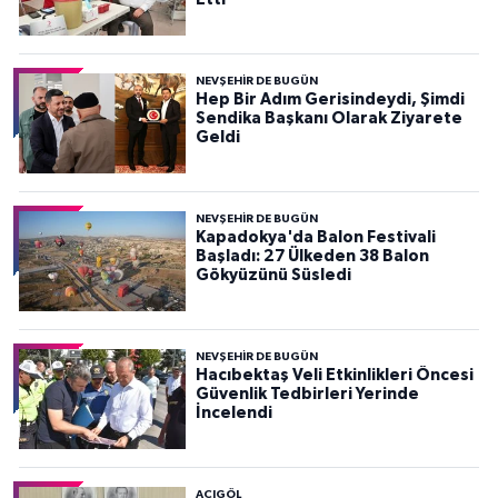
NEVŞEHIR DE BUGÜN
Hep Bir Adım Gerisindeydi, Şimdi
Sendika Başkanı Olarak Ziyarete
Geldi
NEVŞEHIR DE BUGÜN
Kapadokya'da Balon Festivali
Başladı: 27 Ülkeden 38 Balon
Gökyüzünü Süsledi
NEVŞEHIR DE BUGÜN
Hacıbektaş Veli Etkinlikleri Öncesi
Güvenlik Tedbirleri Yerinde
İncelendi
ACIGÖL