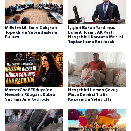
Milletvekili Emre Çalışkan
İçişleri Bakan Yardımcısı
Topaklı'da Vatandaşlarla
Bülent Turan, AK Parti
Buluştu
Nevşehir İl Danışma Meclisi
Toplantısına Katılacak
MasterChef Türkiye’de
Nevşehirli Uzman Çavuş
Nevşehir Rüzgârı: Kübra
Musa Demirci Trafik
Satılmış Ana Kadroda
Kazasında Vefât Etti