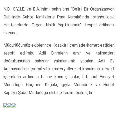
N.B., C.Y.,İ.E. ve B.A. isimli şahısların "Belirli Bir Organizasyon
Dahilinde Sahte Kimliklerle Para Karşılığında İstanbul'daki
Hastanelerde Organ Nakli Yaptıklarının" tespit edilmesi
üzerine;
Müdürlüğümüz ekiplerince Kozaklı İlçemizde ikamet ettikleri
tespit edilmiş, Adli Birimlerin emir ve talimatları
doğrultusunda şahıslar yakalanarak yapılan Adli Ev
Aramasında suça müzahir materyallere el konulmuş, gerekli
işlemlerin ardından bahse konu şahıslar, İstanbul Emniyet
Müdürlüğü Göçmen Kaçakçılığıyla Mücadele ve Hudut
Kapıları Şube Müdürlüğü ekibine teslim edilmiştir.