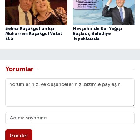
Selma Küçükgül'ün Eşi
Nevşehir’de Kar Yağışı
Muharrem Küçükgül Vefât
Başladı, Belediye
Etti
Teyakkuzda
Yorumlar
Gönder