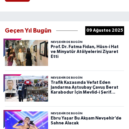
Geçen Yıl Bugün
09 Ağustos 2025
NEVŞEHIR DE BUGÜN
Prof. Dr. Fatma Fidan, Hüsn-i Hat
ve Minyatür Atölyelerini Ziyaret
Etti
NEVŞEHIR DE BUGÜN
Trafik Kazasında Vefat Eden
Jandarma Astsubay Çavuş Berat
Karabodur İçin Mevlid-i Şerif
Programı Düzenlendi
NEVŞEHIR DE BUGÜN
Ebru Yaşar Bu Akşam Nevşehir’de
Sahne Alacak