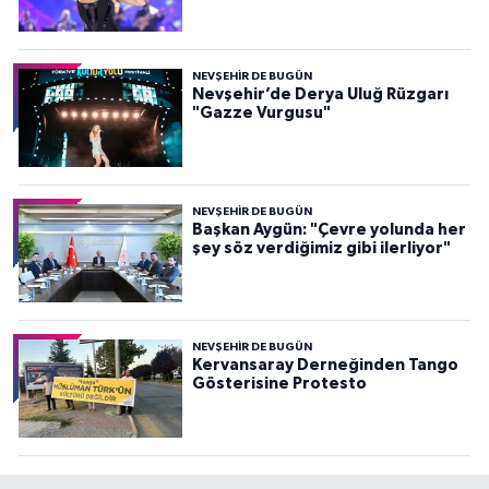
NEVŞEHIR DE BUGÜN
Nevşehir’de Derya Uluğ Rüzgarı
"Gazze Vurgusu"
NEVŞEHIR DE BUGÜN
Başkan Aygün: "Çevre yolunda her
şey söz verdiğimiz gibi ilerliyor"
NEVŞEHIR DE BUGÜN
Kervansaray Derneğinden Tango
Gösterisine Protesto