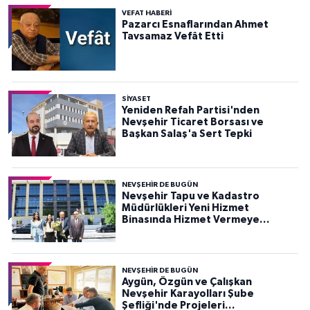
VEFAT HABERI
Pazarcı Esnaflarından Ahmet
Tavsamaz Vefât Etti
SIYASET
Yeniden Refah Partisi'nden
Nevşehir Ticaret Borsası ve
Başkan Salaş'a Sert Tepki
NEVŞEHIR DE BUGÜN
Nevşehir Tapu ve Kadastro
Müdürlükleri Yeni Hizmet
Binasında Hizmet Vermeye
Başladı
NEVŞEHIR DE BUGÜN
Aygün, Özgün ve Çalışkan
Nevşehir Karayolları Şube
Şefliği'nde Projeleri