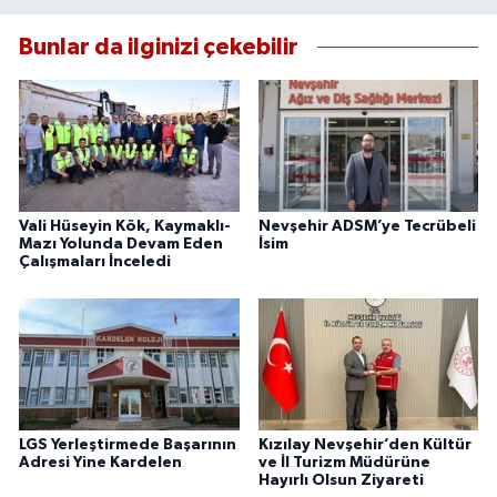
Bunlar da ilginizi çekebilir
Vali Hüseyin Kök, Kaymaklı-
Nevşehir ADSM’ye Tecrübeli
Mazı Yolunda Devam Eden
İsim
Çalışmaları İnceledi
LGS Yerleştirmede Başarının
Kızılay Nevşehir’den Kültür
Adresi Yine Kardelen
ve İl Turizm Müdürüne
Hayırlı Olsun Ziyareti