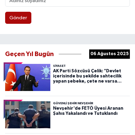
Gönder
Geçen Yıl Bugün
06 Ağustos 2025
SIYASET
AK Parti Sözcüsü Çelik: "Devlet
içerisinde bu şekilde sahtecilik
yapan şebeke, çete ne varsa
devletten söküp atacağız"
GÜVENLI ŞEHIR NEVŞEHIR
Nevşehir'de FETÖ Üyesi Aranan
Şahıs Yakalandı ve Tutuklandı