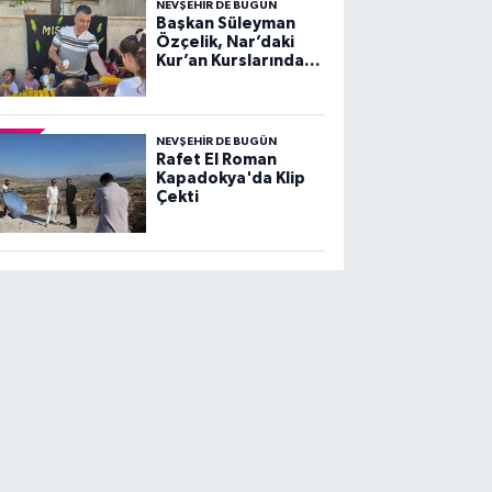
NEVŞEHIR DE BUGÜN
Başkan Süleyman
Özçelik, Nar’daki
Kur’an Kurslarında
Çocuklarla Buluştu
NEVŞEHIR DE BUGÜN
Rafet El Roman
Kapadokya'da Klip
Çekti