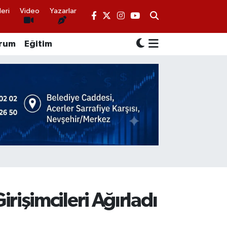
eri
Video
Yazarlar
rum
Eğitim
işimcileri Ağırladı