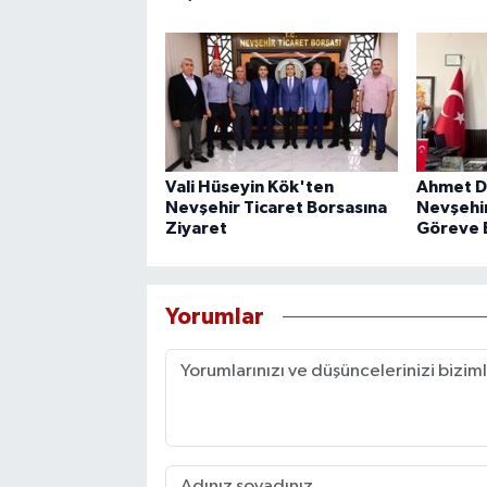
Vali Hüseyin Kök'ten
Ahmet D
Nevşehir Ticaret Borsasına
Nevşehir
Ziyaret
Göreve 
Yorumlar