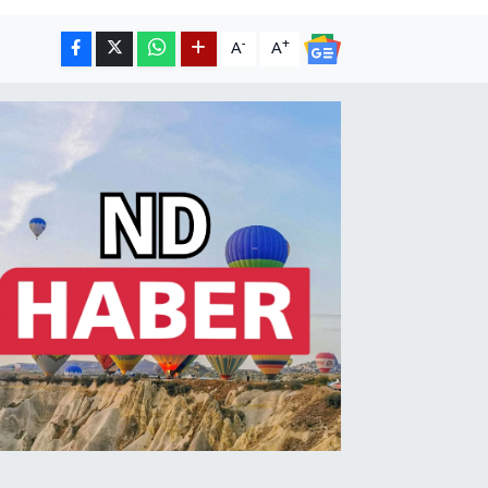
-
+
A
A