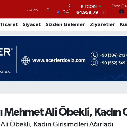
Foto Gal
DOLAR
°
24
47,7436
0.18
EURO
Ticaret
Siyaset
Sizden Gelenler
Ziyaretler
Ku
55,2510
0.32
STERLİN
64,4811
0.38
GRAM ALTIN
6660.55
0.03
BİST100
13.779
-14
BITCOIN
64.959,79
1.11
ehmet Ali Öbekli, Kadın Gir
 Öbekli, Kadın Girişimcileri Ağırladı