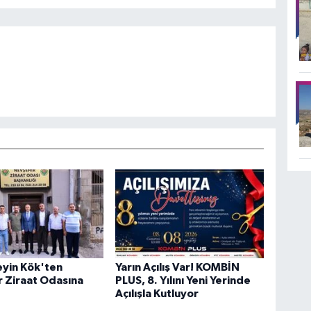
eyin Kök'ten
Yarın Açılış Var! KOMBİN
 Ziraat Odasına
PLUS, 8. Yılını Yeni Yerinde
Açılışla Kutluyor