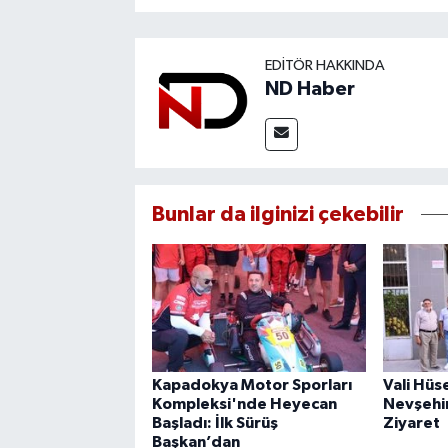
EDITÖR HAKKINDA
ND Haber
Bunlar da ilginizi çekebilir
Kapadokya Motor Sporları
Vali Hüs
Kompleksi'nde Heyecan
Nevşehir
Başladı: İlk Sürüş
Ziyaret
Başkan’dan