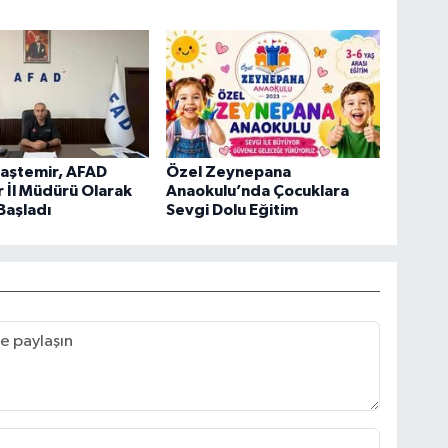
aştemir, AFAD
Özel Zeynepana
 İl Müdürü Olarak
Anaokulu’nda Çocuklara
Başladı
Sevgi Dolu Eğitim