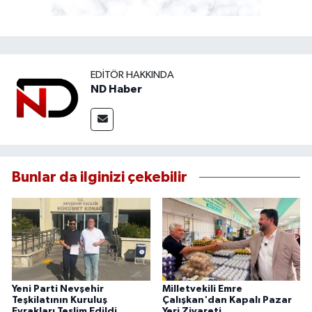
EDITÖR HAKKINDA
ND Haber
Bunlar da ilginizi çekebilir
Yeni Parti Nevşehir
Milletvekili Emre
Teşkilatının Kuruluş
Çalışkan'dan Kapalı Pazar
Evrakları Teslim Edildi
Yeri Ziyareti