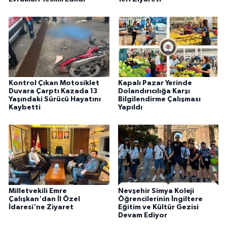
Kontrol Çıkan Motosiklet
Kapalı Pazar Yerinde
Duvara Çarptı Kazada 13
Dolandırıcılığa Karşı
Yaşındaki Sürücü Hayatını
Bilgilendirme Çalışması
Kaybetti
Yapıldı
Milletvekili Emre
Nevşehir Simya Koleji
Çalışkan'dan İl Özel
Öğrencilerinin İngiltere
İdaresi'ne Ziyaret
Eğitim ve Kültür Gezisi
Devam Ediyor