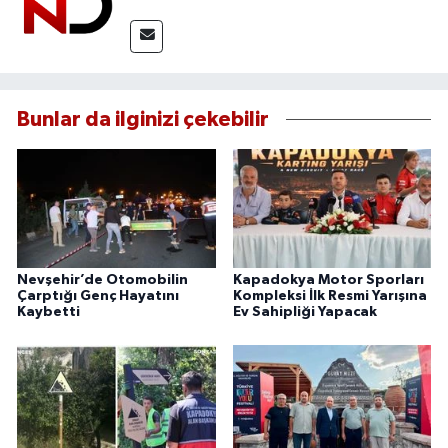
Bunlar da ilginizi çekebilir
Nevşehir’de Otomobilin
Kapadokya Motor Sporları
Çarptığı Genç Hayatını
Kompleksi İlk Resmi Yarışına
Kaybetti
Ev Sahipliği Yapacak