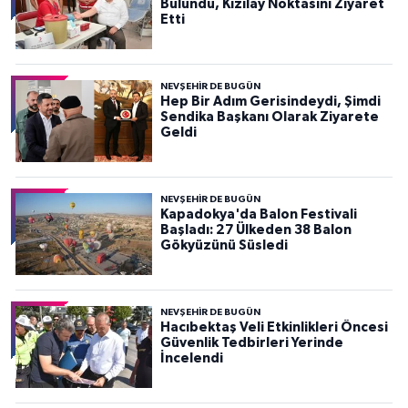
Bulundu, Kızılay Noktasını Ziyaret
Etti
NEVŞEHIR DE BUGÜN
Hep Bir Adım Gerisindeydi, Şimdi
Sendika Başkanı Olarak Ziyarete
Geldi
NEVŞEHIR DE BUGÜN
Kapadokya'da Balon Festivali
Başladı: 27 Ülkeden 38 Balon
Gökyüzünü Süsledi
NEVŞEHIR DE BUGÜN
Hacıbektaş Veli Etkinlikleri Öncesi
Güvenlik Tedbirleri Yerinde
İncelendi