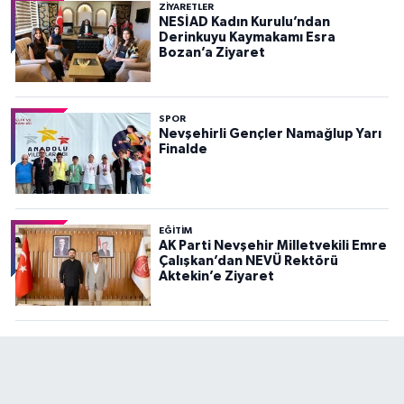
ZIYARETLER
NESİAD Kadın Kurulu’ndan
Derinkuyu Kaymakamı Esra
Bozan’a Ziyaret
SPOR
Nevşehirli Gençler Namağlup Yarı
Finalde
EĞITIM
AK Parti Nevşehir Milletvekili Emre
Çalışkan’dan NEVÜ Rektörü
Aktekin’e Ziyaret