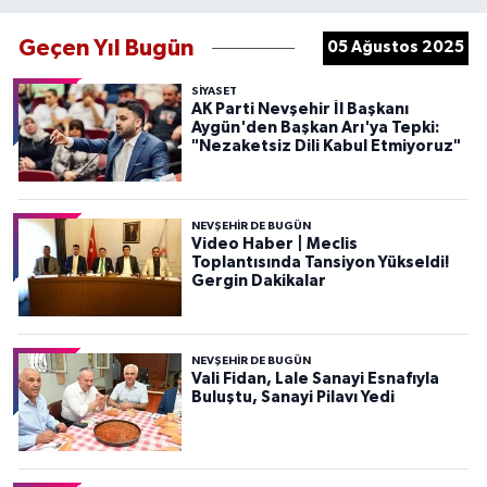
Geçen Yıl Bugün
05 Ağustos 2025
SIYASET
AK Parti Nevşehir İl Başkanı
Aygün'den Başkan Arı'ya Tepki:
"Nezaketsiz Dili Kabul Etmiyoruz"
NEVŞEHIR DE BUGÜN
Video Haber | Meclis
Toplantısında Tansiyon Yükseldi!
Gergin Dakikalar
NEVŞEHIR DE BUGÜN
Vali Fidan, Lale Sanayi Esnafıyla
Buluştu, Sanayi Pilavı Yedi